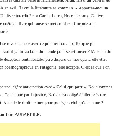
Dans la capitale bâtie artificiellement, Arun, fils d’un général du
ais en exil. Ils ont la littérature en commun. « Apportez-moi un
 Un livre interdit ? » « Garcia Lorca, Noces de sang. Ce livre
e quête du livre qui sauve se met en place. Une ode à la
barie.
et
se révèle autrice avec ce premier roman
« Toi que je
 Faut-il partir au bout du monde pour se retrouver ? Manon a du
lle déception sentimentale, père disparu en mer quand elle était
on océanographique en Patagonie, elle accepte. C’est là que l’on
se une légère anticipation avec
« Celui qui part »
. Nous sommes
e. Condamné par la justice, Nathan est obligé d’aller se battre.
 A-t-elle le droit de tuer pour protéger celui qu’elle aime ?
ean-Luc AUBARBIER.