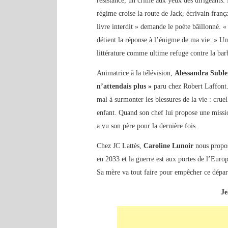
résistance, un crime aux yeux des dirigeants. 
régime croise la route de Jack, écrivain franç
livre interdit » demande le poète bâillonné. «
détient la réponse à l’énigme de ma vie. » Un
littérature comme ultime refuge contre la bar
Animatrice à la télévision,
Alessandra Subl
n’attendais plus »
paru chez Robert Laffont.
mal à surmonter les blessures de la vie : crue
enfant. Quand son chef lui propose une missi
a vu son père pour la dernière fois.
Chez JC Lattès,
Caroline Lunoir
nous propo
en 2033 et la guerre est aux portes de l’Europ
Sa mère va tout faire pour empêcher ce départ.
J