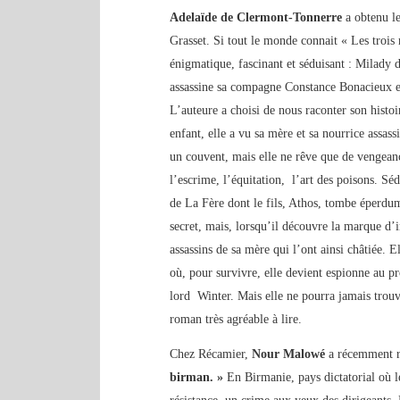
Adelaïde de Clermont-Tonnerre
a obtenu l
Grasset. Si tout le monde connait « Les tro
énigmatique, fascinant et séduisant : Milady 
assassine sa compagne Constance Bonacieux et
L’auteure a choisi de nous raconter son histoi
enfant, elle a vu sa mère et sa nourrice assass
un couvent, mais elle ne rêve que de vengeanc
l’escrime, l’équitation, l’art des poisons. Séd
de La Fère dont le fils, Athos, tombe éperdu
secret, mais, lorsqu’il découvre la marque d’in
assassins de sa mère qui l’ont ainsi châtiée. E
où, pour survivre, elle devient espionne au p
lord Winter. Mais elle ne pourra jamais trou
roman très agréable à lire.
Chez Récamier,
Nour Malowé
a récemment r
birman. »
En Birmanie, pays dictatorial où le