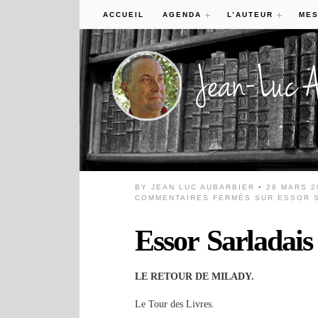
ACCUEIL
AGENDA
L’AUTEUR
MES
BY
JEAN LUC AUBARBIER
• 26 MARS 2
COMMENTAIRES FERMÉS
SUR ESSOR S
Essor Sarladais
LE RETOUR DE MILADY.
Le Tour des Livres.