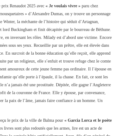
e prix Renaudot 2025 avec
« Je voulais vivre »
paru chez
is mousquetaires » d’Alexandre Dumas, on y trouve un personnage
de Winter, la méchante de l’histoire qui séduit d’Artagnan,
 lord Buckingham et finit décapitée par le bourreau de Béthune.
re, en inversant les rôles. Milady est d’abord une victime. Encore
inées sous ses yeux. Recueillie par un prêtre, elle est élevée dans
e. En surcroit de la bonne éducation qu’elle reçoit, elle apprend
uite par un religieux, elle s’enfuit et trouve refuge chez le comte
ment amoureux de cette jeune femme pas ordinaire. Il l’épouse en
famie qu’elle porte à l’épaule, il la chasse. En fait, ce sont les
lle n’a jamais été une prostituée. Dépitée, elle gagne l’Angleterre
rofit de la couronne de France. Elle y épouse, par convenance,
ver la paix de l’âme, jamais faire confiance à un homme. Un
eçu le prix de la ville de Balma pour
« Garcia Lorca et le poète
s livres sont plus redoutés que les armes, lire est un acte de