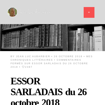
BY
JEAN LUC AUBARBIER
• 26 OCTOBRE 2018 •
MES
CHRONIQUES LITTÉRAIRES
•
COMMENTAIRES
FERMÉS
SUR ESSOR SARLADAIS DU 26 OCTOBRE
2018
•
2387
ESSOR
SARLADAIS du 26
octobre 2018