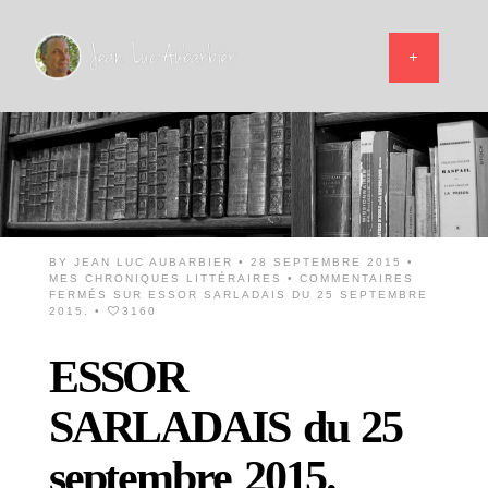
BY
JEAN LUC AUBARBIER
• 28 SEPTEMBRE 2015 •
MES CHRONIQUES LITTÉRAIRES
•
COMMENTAIRES
FERMÉS
SUR ESSOR SARLADAIS DU 25 SEPTEMBRE
2015.
•
3160
ESSOR
SARLADAIS du 25
septembre 2015.