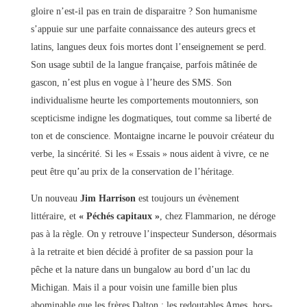
gloire n’est-il pas en train de disparaitre ? Son humanisme
s’appuie sur une parfaite connaissance des auteurs grecs et
latins, langues deux fois mortes dont l’enseignement se perd.
Son usage subtil de la langue française, parfois mâtinée de
gascon, n’est plus en vogue à l’heure des SMS. Son
individualisme heurte les comportements moutonniers, son
scepticisme indigne les dogmatiques, tout comme sa liberté de
ton et de conscience. Montaigne incarne le pouvoir créateur du
verbe, la sincérité. Si les « Essais » nous aident à vivre, ce ne
peut être qu’au prix de la conservation de l’héritage.
Un nouveau
Jim Harrison
est toujours un évènement
littéraire, et
« Péchés capitaux »
, chez Flammarion, ne déroge
pas à la règle. On y retrouve l’inspecteur Sunderson, désormais
à la retraite et bien décidé à profiter de sa passion pour la
pêche et la nature dans un bungalow au bord d’un lac du
Michigan. Mais il a pour voisin une famille bien plus
abominable que les frères Dalton : les redoutables Ames, hors-