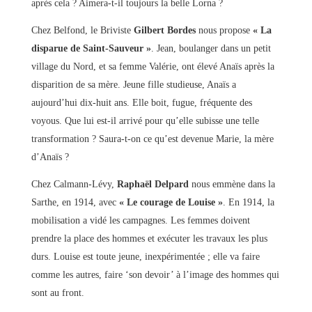
après cela ? Aimera-t-il toujours la belle Lorna ?
Chez Belfond, le Briviste
Gilbert Bordes
nous propose
« La
disparue de Saint-Sauveur »
. Jean, boulanger dans un petit
village du Nord, et sa femme Valérie, ont élevé Anaïs après la
disparition de sa mère. Jeune fille studieuse, Anaïs a
aujourd’hui dix-huit ans. Elle boit, fugue, fréquente des
voyous. Que lui est-il arrivé pour qu’elle subisse une telle
transformation ? Saura-t-on ce qu’est devenue Marie, la mère
d’Anaïs ?
Chez Calmann-Lévy,
Raphaël Delpard
nous emmène dans la
Sarthe, en 1914, avec
« Le courage de Louise »
. En 1914, la
mobilisation a vidé les campagnes. Les femmes doivent
prendre la place des hommes et exécuter les travaux les plus
durs. Louise est toute jeune, inexpérimentée ; elle va faire
comme les autres, faire ‘son devoir’ à l’image des hommes qui
sont au front.