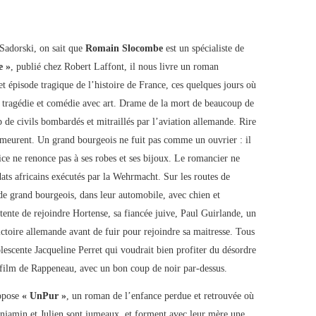
Sadorski, on sait que
Romain Slocombe
est un spécialiste de
e »
, publié chez Robert Laffont, il nous livre un roman
et épisode tragique de l’histoire de France, ces quelques jours où
e tragédie et comédie avec art. Drame de la mort de beaucoup de
 de civils bombardés et mitraillés par l’aviation allemande. Rire
 demeurent. Un grand bourgeois ne fuit pas comme un ouvrier : il
trice ne renonce pas à ses robes et ses bijoux. Le romancier ne
ldats africains exécutés par la Wehrmacht. Sur les routes de
 de grand bourgeois, dans leur automobile, avec chien et
ente de rejoindre Hortense, sa fiancée juive, Paul Guirlande, un
ictoire allemande avant de fuir pour rejoindre sa maitresse. Tous
dolescente Jacqueline Perret qui voudrait bien profiter du désordre
n film de Rappeneau, avec un bon coup de noir par-dessus.
opose
« UnPur »
, un roman de l’enfance perdue et retrouvée où
enjamin et Julien sont jumeaux, et forment avec leur mère une