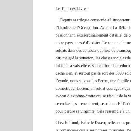
Le Tour des Livres.
Depuis sa trilogie consacrée à l’inspecteur 
l’histoire de l’Occupation. Avec
« La Débacl
passionnant, extraordinairement détaillé, de c
notre pays a cessé d’exister. Le roman altern
soldats dans des combats oubliés, de beaucoup
car, malgré la situation, les classes sociales
lui faut sa vaisselle et son confort. La séduc
cache rien, et surtout pas le sort des 3000 so
l’exode, nous suivons les Perret, une famille
domestique, Lucien, un soldat courageux qui t
avocat d’extrême-droite qui se réjouit de la v
se croisent, se rencontrent, se ratent. Et l’a
pour perdre sa virginité. Cela ressemble à u
Chez Belfond,
Isabelle Desesquelles
nous pr
la romancière cisèle ses phrases musicales. B