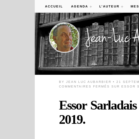
ACCUEIL
AGENDA
L’AUTEUR
MES
BY
JEAN LUC AUBARBIER
• 21 SEPTE
COMMENTAIRES FERMÉS
SUR ESSOR S
Essor Sarladais
2019.