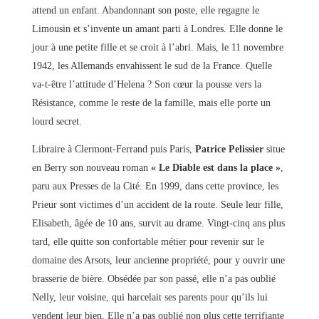
attend un enfant. Abandonnant son poste, elle regagne le
Limousin et s’invente un amant parti à Londres. Elle donne le
jour à une petite fille et se croit à l’abri. Mais, le 11 novembre
1942, les Allemands envahissent le sud de la France. Quelle
va-t-être l’attitude d’Helena ? Son cœur la pousse vers la
Résistance, comme le reste de la famille, mais elle porte un
lourd secret.
Libraire à Clermont-Ferrand puis Paris,
Patrice Pelissier
situe
en Berry son nouveau roman
« Le Diable est dans la place »
,
paru aux Presses de la Cité. En 1999, dans cette province, les
Prieur sont victimes d’un accident de la route. Seule leur fille,
Elisabeth, âgée de 10 ans, survit au drame. Vingt-cinq ans plus
tard, elle quitte son confortable métier pour revenir sur le
domaine des Arsots, leur ancienne propriété, pour y ouvrir une
brasserie de bière. Obsédée par son passé, elle n’a pas oublié
Nelly, leur voisine, qui harcelait ses parents pour qu’ils lui
vendent leur bien. Elle n’a pas oublié non plus cette terrifiante