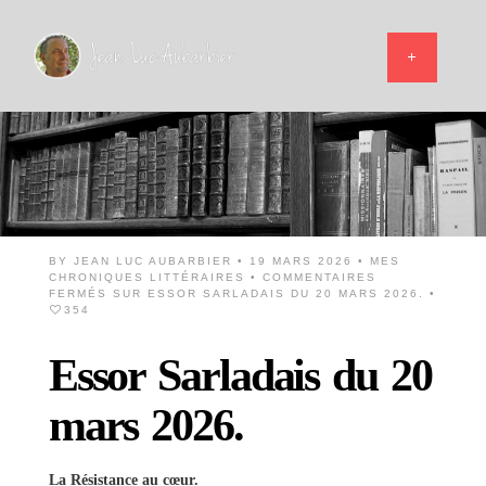
BY
JEAN LUC AUBARBIER
• 19 MARS 2026 •
MES
CHRONIQUES LITTÉRAIRES
•
COMMENTAIRES
FERMÉS
SUR ESSOR SARLADAIS DU 20 MARS 2026.
•
354
Essor Sarladais du 20
mars 2026.
La Résistance au cœur.