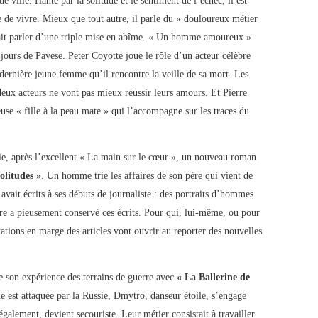
e ville. Hanté par la solitude et le sentiment de l’échec, il est
he de vivre. Mieux que tout autre, il parle du « douloureux métier
rrait parler d’une triple mise en abîme. « Un homme amoureux »
 jours de Pavese. Peter Coyotte joue le rôle d’un acteur célèbre
 dernière jeune femme qu’il rencontre la veille de sa mort. Les
eux acteurs ne vont pas mieux réussir leurs amours. Et Pierre
use « fille à la peau mate » qui l’accompagne sur les traces du
e, après l’excellent « La main sur le cœur », un nouveau roman
olitudes »
. Un homme trie les affaires de son père qui vient de
 avait écrits à ses débuts de journaliste : des portraits d’hommes
ère a pieusement conservé ces écrits. Pour qui, lui-même, ou pour
tations en marge des articles vont ouvrir au reporter des nouvelles
re son expérience des terrains de guerre avec
« La Ballerine de
 est attaquée par la Russie, Dmytro, danseur étoile, s’engage
galement, devient secouriste. Leur métier consistait à travailler