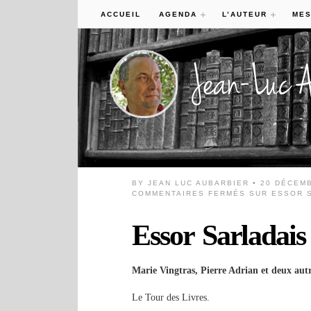
ACCUEIL
AGENDA
L’AUTEUR
MES
BY
JEAN LUC AUBARBIER
• 20 DÉCEM
COMMENTAIRES FERMÉS
SUR ESSOR S
Essor Sarladai
Marie Vingtras, Pierre Adrian et deux autr
Le Tour des Livres.