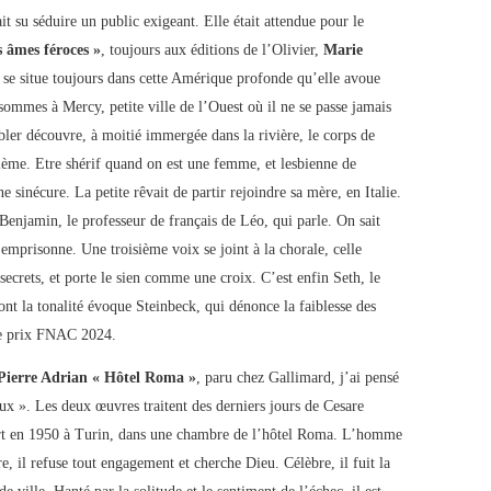
t su séduire un public exigeant. Elle était attendue pour le
s âmes féroces »
, toujours aux éditions de l’Olivier,
Marie
e se situe toujours dans cette Amérique profonde qu’elle avoue
 sommes à Mercy, petite ville de l’Ouest où il ne se passe jamais
obler découvre, à moitié immergée dans la rivière, le corps de
ème. Etre shérif quand on est une femme, et lesbienne de
ne sinécure. La petite rêvait de partir rejoindre sa mère, en Italie.
Benjamin, le professeur de français de Léo, qui parle. On sait
’emprisonne. Une troisième voix se joint à la chorale, celle
ecrets, et porte le sien comme une croix. C’est enfin Seth, le
nt la tonalité évoque Steinbeck, qui dénonce la faiblesse des
le prix FNAC 2024.
Pierre Adrian « Hôtel Roma »
, paru chez Gallimard, j’ai pensé
». Les deux œuvres traitent des derniers jours de Cesare
mort en 1950 à Turin, dans une chambre de l’hôtel Roma. L’homme
re, il refuse tout engagement et cherche Dieu. Célèbre, il fuit la