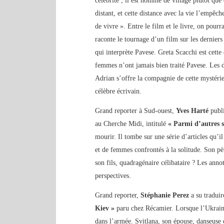
célébrité ; il est homme de village plutôt que d
distant, et cette distance avec la vie l’empêc
de vivre ». Entre le film et le livre, on pou
raconte le tournage d’un film sur les derniers
qui interprète Pavese. Greta Scacchi est cette
femmes n’ont jamais bien traité Pavese. Les d
Adrian s’offre la compagnie de cette mystérie
célèbre écrivain.
Grand reporter à Sud-ouest,
Yves Harté
publi
au Cherche Midi, intitulé
« Parmi d’autres s
mourir. Il tombe sur une série d’articles qu’il
et de femmes confrontés à la solitude. Son p
son fils, quadragénaire célibataire ? Les anno
perspectives.
Grand reporter,
Stéphanie Perez
a su tradui
Kiev »
paru chez Récamier. Lorsque l’Ukraine
dans l’armée. Svitlana, son épouse, danseuse é