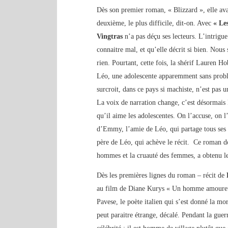
Dès son premier roman, « Blizzard », elle avai
deuxième, le plus difficile, dit-on. Avec
« Le
Vingtras
n’a pas déçu ses lecteurs. L’intrigu
connaitre mal, et qu’elle décrit si bien. Nous
rien. Pourtant, cette fois, la shérif Lauren H
Léo, une adolescente apparemment sans probl
surcroit, dans ce pays si machiste, n’est pas u
La voix de narration change, c’est désormais 
qu’il aime les adolescentes. On l’accuse, on l
d’Emmy, l’amie de Léo, qui partage tous ses s
père de Léo, qui achève le récit. Ce roman do
hommes et la cruauté des femmes, a obtenu 
Dès les premières lignes du roman – récit de
au film de Diane Kurys « Un homme amoureux 
Pavese, le poète italien qui s’est donné la 
peut paraitre étrange, décalé. Pendant la guer