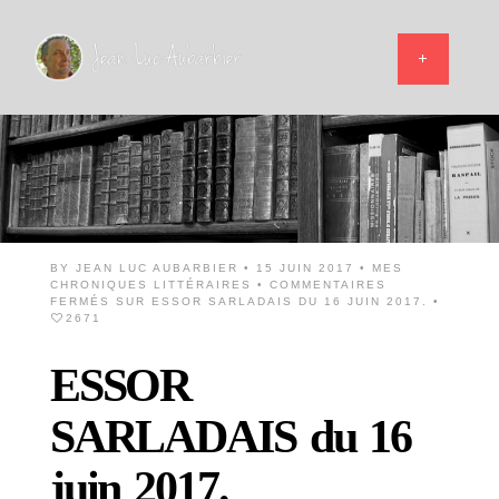
BY
JEAN LUC AUBARBIER
• 15 JUIN 2017 •
MES
CHRONIQUES LITTÉRAIRES
•
COMMENTAIRES
FERMÉS
SUR ESSOR SARLADAIS DU 16 JUIN 2017.
•
2671
ESSOR
SARLADAIS du 16
juin 2017.