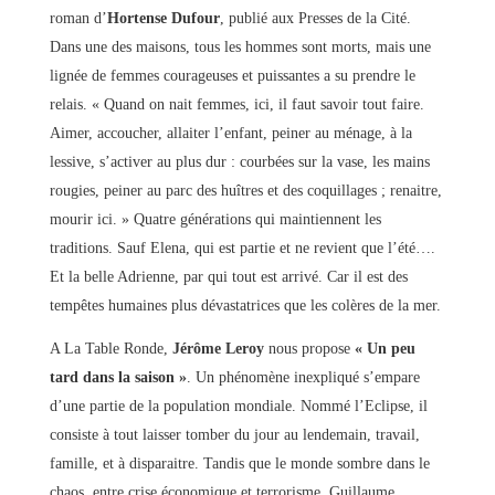
roman d’
Hortense Dufour
, publié aux Presses de la Cité.
Dans une des maisons, tous les hommes sont morts, mais une
lignée de femmes courageuses et puissantes a su prendre le
relais. « Quand on nait femmes, ici, il faut savoir tout faire.
Aimer, accoucher, allaiter l’enfant, peiner au ménage, à la
lessive, s’activer au plus dur : courbées sur la vase, les mains
rougies, peiner au parc des huîtres et des coquillages ; renaitre,
mourir ici. » Quatre générations qui maintiennent les
traditions. Sauf Elena, qui est partie et ne revient que l’été….
Et la belle Adrienne, par qui tout est arrivé. Car il est des
tempêtes humaines plus dévastatrices que les colères de la mer.
A La Table Ronde,
Jérôme Leroy
nous propose
« Un peu
tard dans la saison »
. Un phénomène inexpliqué s’empare
d’une partie de la population mondiale. Nommé l’Eclipse, il
consiste à tout laisser tomber du jour au lendemain, travail,
famille, et à disparaitre. Tandis que le monde sombre dans le
chaos, entre crise économique et terrorisme, Guillaume