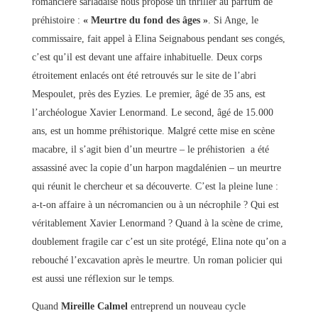
romancière sarladaise nous propose un thriller au parfum de
préhistoire :
« Meurtre du fond des âges »
. Si Ange, le
commissaire, fait appel à Elina Seignabous pendant ses congés,
c’est qu’il est devant une affaire inhabituelle. Deux corps
étroitement enlacés ont été retrouvés sur le site de l’abri
Mespoulet, près des Eyzies. Le premier, âgé de 35 ans, est
l’archéologue Xavier Lenormand. Le second, âgé de 15.000
ans, est un homme préhistorique. Malgré cette mise en scène
macabre, il s’agit bien d’un meurtre – le préhistorien a été
assassiné avec la copie d’un harpon magdalénien – un meurtre
qui réunit le chercheur et sa découverte. C’est la pleine lune :
a-t-on affaire à un nécromancien ou à un nécrophile ? Qui est
véritablement Xavier Lenormand ? Quand à la scène de crime,
doublement fragile car c’est un site protégé, Elina note qu’on a
rebouché l’excavation après le meurtre. Un roman policier qui
est aussi une réflexion sur le temps.
Quand
Mireille Calmel
entreprend un nouveau cycle