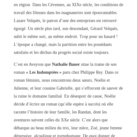
en région. Dans les Cévennes, au XIXe siècle, les conditions de
travail des fileuses dans les magnaneries sont épouvantables.
Lazare Volquès, le patron d’une des entreprises est retrouvé
égorgé. Un siècle plus tard, son descendant, Gérard Volquès,
subit le même sort, au même endroit. Trop pour un hasard !
L’époque a changé, mais la partition entre les possédants
satisfaits et les déchus du progrès social existe toujours.
C’est en Aveyron que
Nathalie Bauer
situe la trame de son
roman
« Les Indomptées »
paru chez Philippe Rey. Dans ce
roman féminin, nous rencontrons deux sœurs, Noélie et
Julienne, et leur cousine Gabrielle, qui s’efforcent de sauver de
la ruine le domaine familial. En désespoir de cause, Noélie
décide d’écrire un roman (qu’elle espère à succès) où elle
raconte l’histoire de leur famille, les Randan, dont les
aventures suivent celles du XXe siècle. C’est alors que
débarque au beau milieu du trio, leur nièce, Zoé, jeune femme
dépressive, alcoolique et nymphomane. De quoi donner de