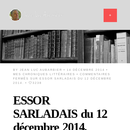
BY
JEAN LUC AUBARBIER
• 14 DÉCEMBRE 2014 •
MES CHRONIQUES LITTÉRAIRES
•
COMMENTAIRES
FERMÉS
SUR ESSOR SARLADAIS DU 12 DÉCEMBRE
2014.
•
3238
ESSOR
SARLADAIS du 12
décembre 2014.