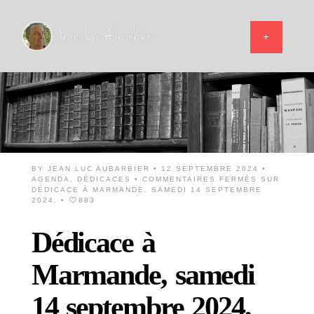
BY
JEAN LUC AUBARBIER
• 12 SEPTEMBRE 2024 •
AGENDA
,
DÉDICACES
•
COMMENTAIRES FERMÉS
SUR
DÉDICACE À MARMANDE, SAMEDI 14 SEPTEMBRE
2024.
•
883
Dédicace à
Marmande, samedi
14 septembre 2024.