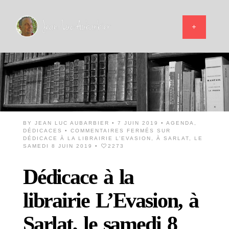
BY
JEAN LUC AUBARBIER
• 7 JUIN 2019 •
AGENDA
,
DÉDICACES
•
COMMENTAIRES FERMÉS
SUR
DÉDICACE À LA LIBRAIRIE L’EVASION, À SARLAT, LE
SAMEDI 8 JUIN 2019
•
2273
Dédicace à la
librairie L’Evasion, à
Sarlat, le samedi 8