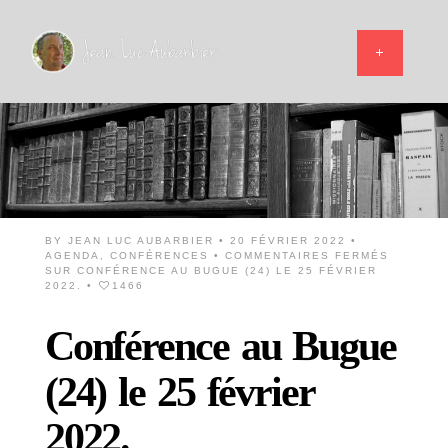
BY
JEAN LUC AUBARBIER
• 20 FÉVRIER 2022 •
AGENDA
,
CONFÉRENCES
•
COMMENTAIRES FERMÉS
SUR CONFÉRENCE AU BUGUE (24) LE 25 FÉVRIER
2022.
•
1466
Conférence au Bugue
(24) le 25 février
2022.