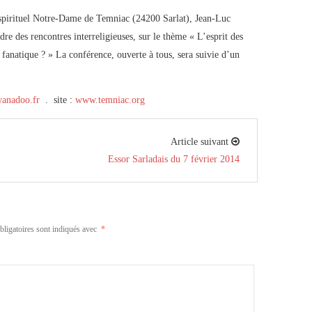
spirituel Notre-Dame de Temniac (24200 Sarlat), Jean-Luc
re des rencontres interreligieuses, sur le thème « L’esprit des
ou fanatique ? » La conférence, ouverte à tous, sera suivie d’un
anadoo.fr
. site :
www.temniac.org
Article suivant
Essor Sarladais du 7 février 2014
ligatoires sont indiqués avec
*