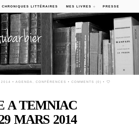
 CHRONIQUES LITTÉRAIRES
MES LIVRES
PRESSE
 2014 •
AGENDA
,
CONFÉRENCES
•
COMMENTS (0)
•
 A TEMNIAC
29 MARS 2014