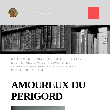
BY
JEAN LUC AUBARBIER
• 3 JUILLET 2014 •
ESSAIS
,
MES LIVRES
,
NOUVEAUTÉS
•
COMMENTAIRES FERMÉS
SUR AMOUREUX DU
PERIGORD
•
8103
AMOUREUX DU
PERIGORD