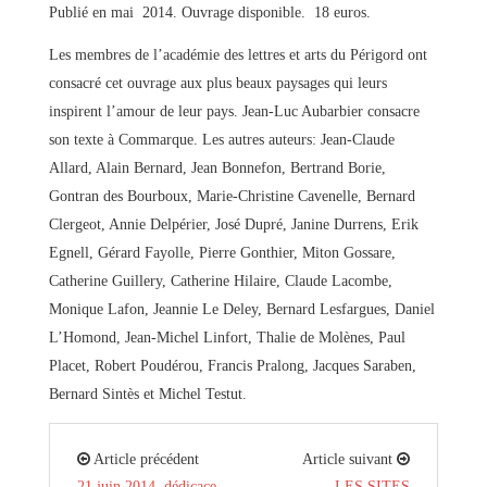
Publié en mai 2014. Ouvrage disponible. 18 euros.
Les membres de l’académie des lettres et arts du Périgord ont
consacré cet ouvrage aux plus beaux paysages qui leurs
inspirent l’amour de leur pays. Jean-Luc Aubarbier consacre
son texte à Commarque. Les autres auteurs: Jean-Claude
Allard, Alain Bernard, Jean Bonnefon, Bertrand Borie,
Gontran des Bourboux, Marie-Christine Cavenelle, Bernard
Clergeot, Annie Delpérier, José Dupré, Janine Durrens, Erik
Egnell, Gérard Fayolle, Pierre Gonthier, Miton Gossare,
Catherine Guillery, Catherine Hilaire, Claude Lacombe,
Monique Lafon, Jeannie Le Deley, Bernard Lesfargues, Daniel
L’Homond, Jean-Michel Linfort, Thalie de Molènes, Paul
Placet, Robert Poudérou, Francis Pralong, Jacques Saraben,
Bernard Sintès et Michel Testut.
Article précédent
Article suivant
21 juin 2014, dédicace
LES SITES