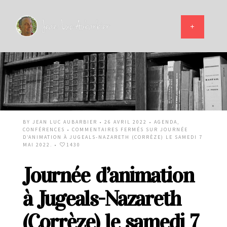
BY
JEAN LUC AUBARBIER
• 26 AVRIL 2022 •
AGENDA
,
CONFÉRENCES
•
COMMENTAIRES FERMÉS
SUR JOURNÉE
D’ANIMATION À JUGEALS-NAZARETH (CORRÈZE) LE SAMEDI 7
MAI 2022.
•
1430
Journée d’animation
à Jugeals-Nazareth
(Corrèze) le samedi 7