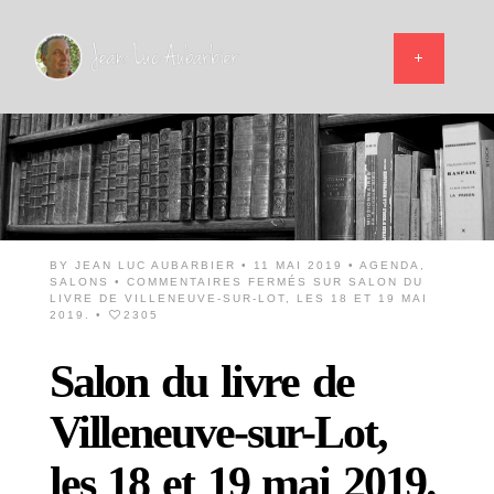
BY
JEAN LUC AUBARBIER
• 11 MAI 2019 •
AGENDA
,
SALONS
•
COMMENTAIRES FERMÉS
SUR SALON DU
LIVRE DE VILLENEUVE-SUR-LOT, LES 18 ET 19 MAI
2019.
•
2305
Salon du livre de
Villeneuve-sur-Lot,
les 18 et 19 mai 2019.