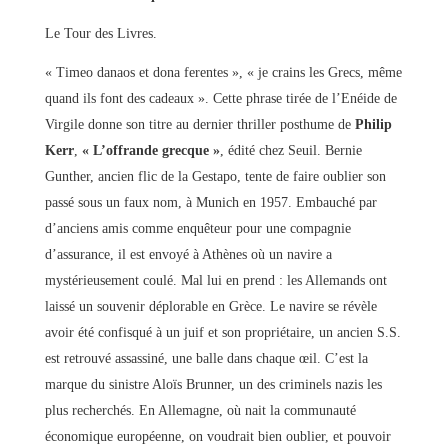
Le Tour des Livres.
« Timeo danaos et dona ferentes », « je crains les Grecs, même
quand ils font des cadeaux ». Cette phrase tirée de l’Enéide de
Virgile donne son titre au dernier thriller posthume de
Philip
Kerr
,
« L’offrande grecque »
, édité chez Seuil. Bernie
Gunther, ancien flic de la Gestapo, tente de faire oublier son
passé sous un faux nom, à Munich en 1957. Embauché par
d’anciens amis comme enquêteur pour une compagnie
d’assurance, il est envoyé à Athènes où un navire a
mystérieusement coulé. Mal lui en prend : les Allemands ont
laissé un souvenir déplorable en Grèce. Le navire se révèle
avoir été confisqué à un juif et son propriétaire, un ancien S.S.
est retrouvé assassiné, une balle dans chaque œil. C’est la
marque du sinistre Aloïs Brunner, un des criminels nazis les
plus recherchés. En Allemagne, où nait la communauté
économique européenne, on voudrait bien oublier, et pouvoir