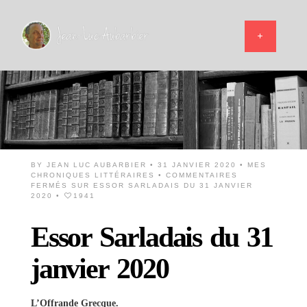
BY
JEAN LUC AUBARBIER
• 31 JANVIER 2020 •
MES
CHRONIQUES LITTÉRAIRES
•
COMMENTAIRES
FERMÉS
SUR ESSOR SARLADAIS DU 31 JANVIER
2020
•
1941
Essor Sarladais du 31
janvier 2020
L’Offrande Grecque.