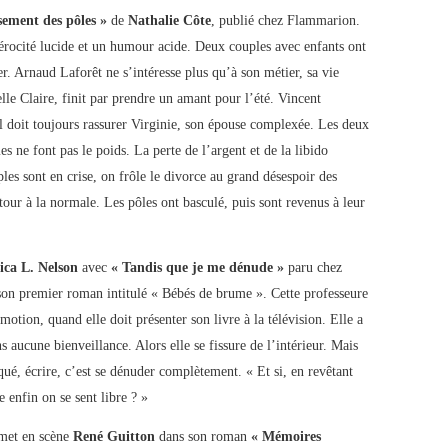
sement des pôles »
de
Nathalie Côte
, publié chez Flammarion.
férocité lucide et un humour acide. Deux couples avec enfants ont
. Arnaud Laforêt ne s’intéresse plus qu’à son métier, sa vie
elle Claire, finit par prendre un amant pour l’été. Vincent
l doit toujours rassurer Virginie, son épouse complexée. Les deux
 ne font pas le poids. La perte de l’argent et de la libido
uples sont en crise, on frôle le divorce au grand désespoir des
etour à la normale. Les pôles ont basculé, puis sont revenus à leur
sica L. Nelson
avec
« Tandis que je me dénude »
paru chez
 son premier roman intitulé « Bébés de brume ». Cette professeure
omotion, quand elle doit présenter son livre à la télévision. Elle a
s aucune bienveillance. Alors elle se fissure de l’intérieur. Mais
qué, écrire, c’est se dénuder complètement. « Et si, en revêtant
e enfin on se sent libre ? »
e met en scène
René Guitton
dans son roman
« Mémoires