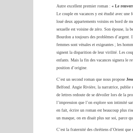
Autre excellent premier roman :
« Le renver
Le couple en vacances y est étudié avec une 
loué deux appartements voisins en bord de mer
sexuelle est voisine de zéro. Son épouse, la b
Bourdon a toujours des problèmes d’argent. I
femmes sont vénales et exigeantes ; les hommes
signent la disparition de leur virilité. Les co
enfants. Mais la fin des vacances signera le r
position d’origine.
C’est un second roman que nous propose
Jes
Belfond. Angie Rivière, la narratrice, publie
de lettres redoute de se dévoiler lors de la pr
l’impression que l’on explore son intimité san
en fait, écrire un roman est beaucoup plus ris
un masque, on en disait plus sur soi, parce qu
C’est la fraternité des chrétiens d’Orient qu