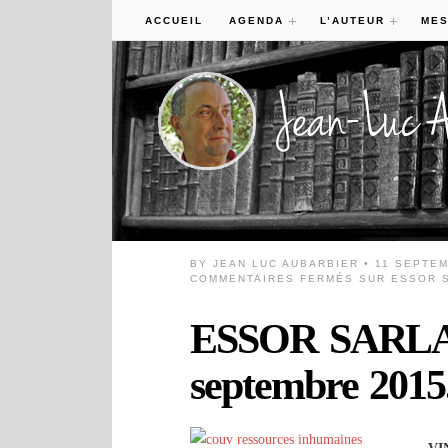
ACCUEIL
AGENDA
L’AUTEUR
MES
BY
JEAN LUC AUBARBIER
• 11 SEPTE
COMMENTAIRES FERMÉS
SUR ESSOR S
ESSOR SARLA
septembre 2015