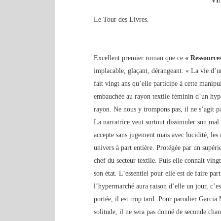
VI
Le Tour des Livres.
Excellent premier roman que ce
« Ressource
implacable, glaçant, dérangeant. « La vie d’
fait vingt ans qu’elle participe à cette manipu
embauchée au rayon textile féminin d’un hyper
rayon. Ne nous y trompons pas, il ne s’agit p
La narratrice veut surtout dissimuler son mal êt
accepte sans jugement mais avec lucidité, le
univers à part entière. Protégée par un supéri
chef du secteur textile. Puis elle connait ving
son état. L’essentiel pour elle est de faire pa
l’hypermarché aura raison d’elle un jour, c’es
portée, il est trop tard. Pour parodier Garcia
solitude, il ne sera pas donné de seconde chan