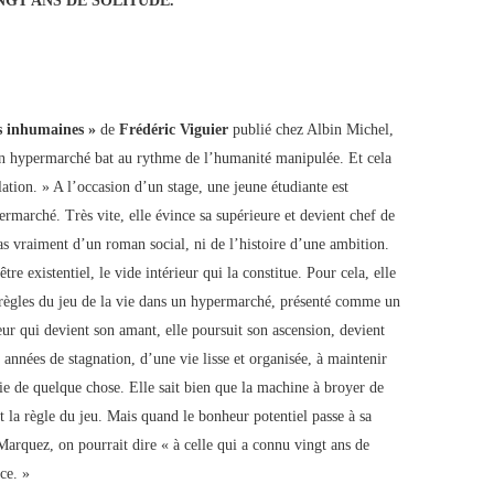
NGT ANS DE SOLITUDE.
s inhumaines »
de
Frédéric Viguier
publié chez Albin Michel,
un hypermarché bat au rythme de l’humanité manipulée. Et cela
lation. » A l’occasion d’un stage, une jeune étudiante est
marché. Très vite, elle évince sa supérieure et devient chef de
as vraiment d’un roman social, ni de l’histoire d’une ambition.
re existentiel, le vide intérieur qui la constitue. Pour cela, elle
s règles du jeu de la vie dans un hypermarché, présenté comme un
eur qui devient son amant, elle poursuit son ascension, devient
t années de stagnation, d’une vie lisse et organisée, à maintenir
rtie de quelque chose. Elle sait bien que la machine à broyer de
t la règle du jeu. Mais quand le bonheur potentiel passe à sa
 Marquez, on pourrait dire « à celle qui a connu vingt ans de
ce. »