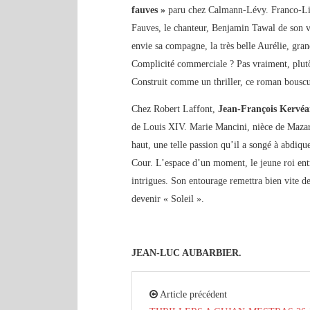
fauves »
paru chez Calmann-Lévy. Franco-Liba
Fauves, le chanteur, Benjamin Tawal de son vr
envie sa compagne, la très belle Aurélie, gran
Complicité commerciale ? Pas vraiment, plutô
Construit comme un thriller, ce roman bouscu
Chez Robert Laffont,
Jean-François Kervé
de Louis XIV. Marie Mancini, nièce de Mazari
haut, une telle passion qu’il a songé à abdique
Cour. L’espace d’un moment, le jeune roi entr
intrigues. Son entourage remettra bien vite de
devenir « Soleil ».
JEAN-LUC AUBARBIER.
Article précédent