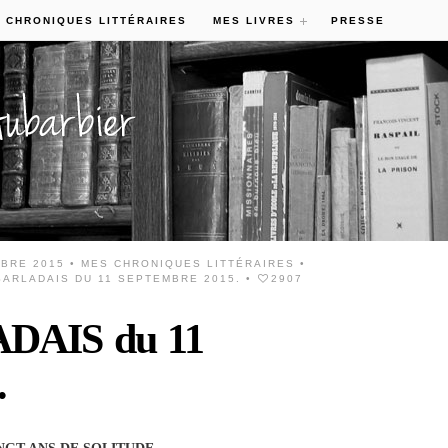
 CHRONIQUES LITTÉRAIRES
MES LIVRES
PRESSE
MBRE 2015 •
MES CHRONIQUES LITTÉRAIRES
•
ARLADAIS DU 11 SEPTEMBRE 2015.
•
2907
DAIS du 11
.