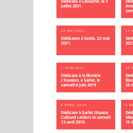
Dédicace à Libourne, le 3
Dédi
juillet 2021.
Ane
sam
13 MAI 2021
31 
Dédicaces à Sarlat, 22 mai
Dédi
2021.
202
7 JUIN 2019
20 
Dédicace à la librairie
Déd
L’Evasion, à Sarlat, le
libr
samedi 8 juin 2019
25 
6 AVRIL 2019
8 D
Dédicace à Sarlat (Espace
Dédi
Culturel Leclerc) le samedi
Mar
13 avril 2019.
15 