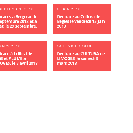
SEPTEMBRE 2018
8 JUIN 2018
caces à Bergerac, le
Dédicace au Cultura de
septembre 2018 et à
Bègles le vendredi 15 juin
at, le 29 septembre.
2018
MARS 2018
24 FÉVRIER 2018
cace à la librairie
Dédicace au CULTURA de
E et PLUME à
LIMOGES, le samedi 3
GES, le 7 avril 2018
mars 2018.