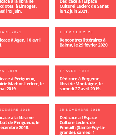
cace à la librairie
Dédicace à l’Espace
cdotes, à Limoges,
Culturel Leclerc de Sarlat,
edi 19 juin.
le 12 juin 2021.
MARS 2021
1 FÉVRIER 2020
cace à Agen, 10 avril
Rencontres littéraires à
1.
Balma, le 29 février 2020.
MAI 2019
17 AVRIL 2019
icace à Périgueux,
Dédicace à Bergerac,
airie Marbot-Leclerc, le
librairie Montaigne, le
mai 2019
samedi 27 avril 2019.
ÉCEMBRE 2018
25 NOVEMBRE 2018
cace à la librairie
Dédicace à l’Espace
bot de Périgueux, le
Culture Leclerc de
décembre 2018.
Pineuilh (Sainte-Foy-la-
grande), samedi 1
décembre 2018.