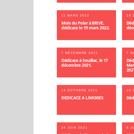
11 MARS 2022
19 
Mois du Polar à BRIVE,
Dédi
dédicace le 19 mars 2022.
déc
7 DÉCEMBRE 2021
7 D
Dédicace à Souillac, le 17
Déd
décembre 2021.
Mar
202
14 OCTOBRE 2021
10 
DEDICACE A LIMOGES
Déd
26 JUIN 2021
9 J