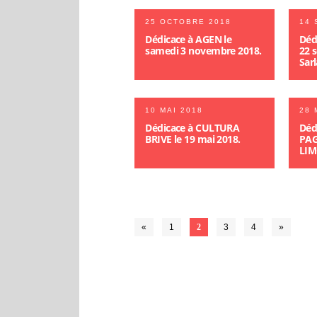
25 OCTOBRE 2018
14 
Dédicace à AGEN le
Dédi
samedi 3 novembre 2018.
22 
Sarl
10 MAI 2018
28 
Dédicace à CULTURA
Dédi
BRIVE le 19 mai 2018.
PAG
LIMO
«
1
2
3
4
»