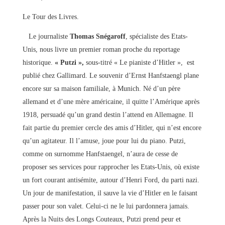
Le Tour des Livres.
Le journaliste
Thomas Snégaroff
, spécialiste des Etats-
Unis, nous livre un premier roman proche du reportage
historique.
« Putzi »,
sous-titré « Le pianiste d’Hitler »,
est
publié chez Gallimard. Le souvenir d’Ernst Hanfstaengl plane
encore sur sa maison familiale, à Munich. Né d’un père
allemand et d’une mère américaine, il quitte l’Amérique après
1918, persuadé qu’un grand destin l’attend en Allemagne. Il
fait partie du premier cercle des amis d’Hitler, qui n’est encore
qu’un agitateur. Il l’amuse, joue pour lui du piano. Putzi,
comme on surnomme Hanfstaengel, n’aura de cesse de
proposer ses services pour rapprocher les Etats-Unis, où existe
un fort courant antisémite, autour d’Henri Ford, du parti nazi.
Un jour de manifestation, il sauve la vie d’Hitler en le faisant
passer pour son valet. Celui-ci ne le lui pardonnera jamais.
Après la Nuits des Longs Couteaux, Putzi prend peur et