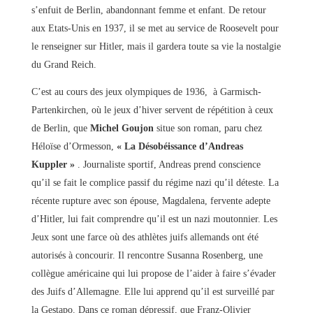
s’enfuit de Berlin, abandonnant femme et enfant. De retour
aux Etats-Unis en 1937, il se met au service de Roosevelt pour
le renseigner sur Hitler, mais il gardera toute sa vie la nostalgie
du Grand Reich.
C’est au cours des jeux olympiques de 1936, à Garmisch-
Partenkirchen, où le jeux d’hiver servent de répétition à ceux
de Berlin, que
Michel Goujon
situe son roman, paru chez
Héloïse d’Ormesson,
« La Désobéissance d’Andreas
Kuppler »
. Journaliste sportif, Andreas prend conscience
qu’il se fait le complice passif du régime nazi qu’il déteste. La
récente rupture avec son épouse, Magdalena, fervente adepte
d’Hitler, lui fait comprendre qu’il est un nazi moutonnier. Les
Jeux sont une farce où des athlètes juifs allemands ont été
autorisés à concourir. Il rencontre Susanna Rosenberg, une
collègue américaine qui lui propose de l’aider à faire s’évader
des Juifs d’Allemagne. Elle lui apprend qu’il est surveillé par
la Gestapo. Dans ce roman dépressif, que Franz-Olivier