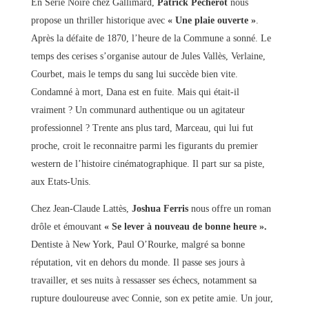
En Série Noire chez Gallimard,
Patrick Pécherot
nous
propose un thriller historique avec
« Une plaie ouverte »
.
Après la défaite de 1870, l’heure de la Commune a sonné. Le
temps des cerises s’organise autour de Jules Vallès, Verlaine,
Courbet, mais le temps du sang lui succède bien vite.
Condamné à mort, Dana est en fuite. Mais qui était-il
vraiment ? Un communard authentique ou un agitateur
professionnel ? Trente ans plus tard, Marceau, qui lui fut
proche, croit le reconnaitre parmi les figurants du premier
western de l’histoire cinématographique. Il part sur sa piste,
aux Etats-Unis.
Chez Jean-Claude Lattès,
Joshua Ferris
nous offre un roman
drôle et émouvant
« Se lever à nouveau de bonne heure ».
Dentiste à New York, Paul O’Rourke, malgré sa bonne
réputation, vit en dehors du monde. Il passe ses jours à
travailler, et ses nuits à ressasser ses échecs, notamment sa
rupture douloureuse avec Connie, son ex petite amie. Un jour,