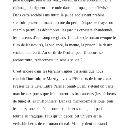
père abdique, baisse les yeux, devant la crise économique, le
chômage, la rigueur et se noie dans la propagande télévisée.
Dans cette société sans futur, le jeune adolescent préfère
s’enfuir, passer du mauvais coté du périphérique, se frayer un
chemin parmi les décombres, les jardins ouvriers abandonnés,
les braseros d’un camp de gitans. La haine (le roman évoque le
film de Kassovitz), la violence, la meute, la prison : le destin
semble tout écrit. Au sortir de l’enfer, peut-il encore se
reconstruire, redécouvrir un sens à sa vie ?
C’est encore dans les terrains vagues parisiens que nous
conduit
Dominique Marny
, avec
« Pêcheurs de lune »
aux
Presses de la Cité. Entre Paris et Saint-Ouen, s’étend un vaste
marché aux puces que fréquentent les brocanteurs (les pêcheurs
de lune) et les chiffonniers. Dans ce microcosme se joue, tous
les jours, une comédie commerciale et sociale, qui parfois
tourne au tragique. Plus qu’un décor, cet univers est le
véritable héros de ce roman choral. Maud y tient un stand