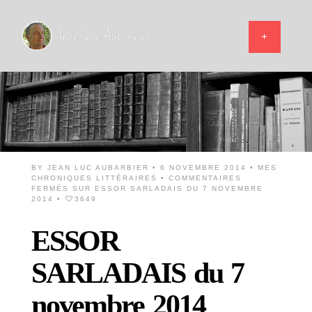
BY
JEAN LUC AUBARBIER
• 6 NOVEMBRE 2014 •
MES
CHRONIQUES LITTÉRAIRES
•
COMMENTAIRES
FERMÉS
SUR ESSOR SARLADAIS DU 7 NOVEMBRE
2014
•
3649
ESSOR
SARLADAIS du 7
novembre 2014