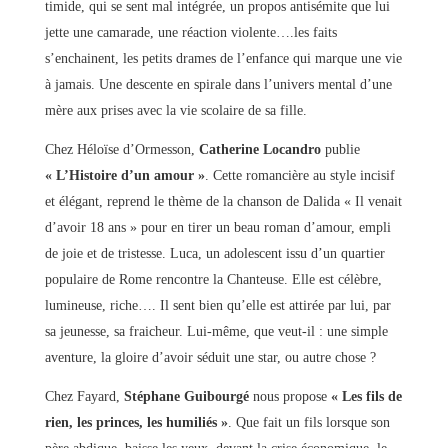
timide, qui se sent mal intégrée, un propos antisémite que lui
jette une camarade, une réaction violente….les faits
s’enchainent, les petits drames de l’enfance qui marque une vie
à jamais. Une descente en spirale dans l’univers mental d’une
mère aux prises avec la vie scolaire de sa fille.
Chez Héloïse d’Ormesson,
Catherine Locandro
publie
« L’Histoire d’un amour »
. Cette romancière au style incisif
et élégant, reprend le thème de la chanson de Dalida « Il venait
d’avoir 18 ans » pour en tirer un beau roman d’amour, empli
de joie et de tristesse. Luca, un adolescent issu d’un quartier
populaire de Rome rencontre la Chanteuse. Elle est célèbre,
lumineuse, riche…. Il sent bien qu’elle est attirée par lui, par
sa jeunesse, sa fraicheur. Lui-même, que veut-il : une simple
aventure, la gloire d’avoir séduit une star, ou autre chose ?
Chez Fayard,
Stéphane Guibourgé
nous propose
« Les fils de
rien, les princes, les humiliés »
. Que fait un fils lorsque son