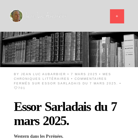
BY
JEAN LUC AUBARBIER
• 7 MARS 2025 •
MES
CHRONIQUES LITTÉRAIRES
•
COMMENTAIRES
FERMÉS
SUR ESSOR SARLADAIS DU 7 MARS 2025.
•
701
Essor Sarladais du 7
mars 2025.
Western dans les Pyrénées.