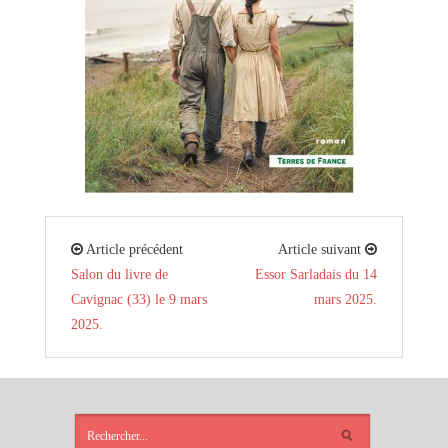
Article précédent
Article suivant
Salon du livre de
Essor Sarladais du 14
Cavignac (33) le 9 mars
mars 2025.
2025.
ARTICLES
RÉCENTS