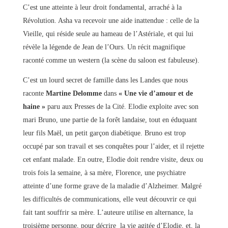
C’est une atteinte à leur droit fondamental, arraché à la
Révolution. Asha va recevoir une aide inattendue : celle de la
Vieille, qui réside seule au hameau de l’Astériale, et qui lui
révèle la légende de Jean de l’Ours. Un récit magnifique
raconté comme un western (la scène du saloon est fabuleuse).
C’est un lourd secret de famille dans les Landes que nous
raconte
Martine Delomme
dans
« Une vie d’amour et de
haine »
paru aux Presses de la Cité. Elodie exploite avec son
mari Bruno, une partie de la forêt landaise, tout en éduquant
leur fils Maël, un petit garçon diabétique. Bruno est trop
occupé par son travail et ses conquêtes pour l’aider, et il rejette
cet enfant malade. En outre, Elodie doit rendre visite, deux ou
trois fois la semaine, à sa mère, Florence, une psychiatre
atteinte d’une forme grave de la maladie d’Alzheimer. Malgré
les difficultés de communications, elle veut découvrir ce qui
fait tant souffrir sa mère. L’auteure utilise en alternance, la
troisième personne, pour décrire la vie agitée d’Elodie, et, la