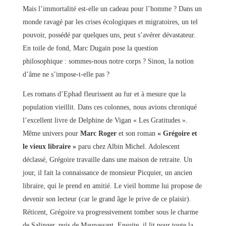
Mais l’immortalité est-elle un cadeau pour l’homme ? Dans un
monde ravagé par les crises écologiques et migratoires, un tel
pouvoir, possédé par quelques uns, peut s’avérer dévastateur.
En toile de fond, Marc Dugain pose la question
philosophique : sommes-nous notre corps ? Sinon, la notion
d’âme ne s’impose-t-elle pas ?
Les romans d’Ephad fleurissent au fur et à mesure que la
population vieillit. Dans ces colonnes, nous avions chroniqué
l’excellent livre de Delphine de Vigan « Les Gratitudes ».
Même univers pour
Marc Roger
et son roman
« Grégoire et
le vieux libraire »
paru chez Albin Michel. Adolescent
déclassé, Grégoire travaille dans une maison de retraite. Un
jour, il fait la connaissance de monsieur Picquier, un ancien
libraire, qui le prend en amitié. Le vieil homme lui propose de
devenir son lecteur (car le grand âge le prive de ce plaisir).
Réticent, Grégoire va progressivement tomber sous le charme
de Salinger, puis de Maupassant. Ensuite, il lit pour toute la