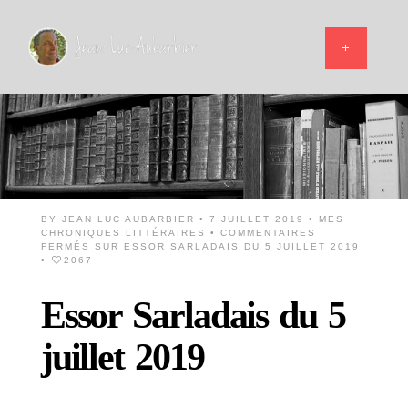
BY
JEAN LUC AUBARBIER
• 7 JUILLET 2019 •
MES
CHRONIQUES LITTÉRAIRES
•
COMMENTAIRES
FERMÉS
SUR ESSOR SARLADAIS DU 5 JUILLET 2019
•
2067
Essor Sarladais du 5
juillet 2019