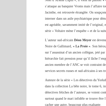
Noël d’Arsène Lupin », il vient de publier
« 
s’attaque au banquier Vroms mais l’affaire tou
Jacinthe, est retrouvée étranglée. On soupçonn
interner dans un asile psychiatrique pour dém
est agréable, savamment imité de l’original, 
série « Voltaire mène l’enquête » et de la su
L’auteur sud-africain
Déon Meyer
est devenu 
Noire de Gallimard,
« La Proie »
. Son héros
sur l’assassinat d’un ancien collègue, jeté par
hiérarchie fait pression pour qu’il lâche l’e
ancien membre de l’ANC se voit contraint de 
services secrets russes et sud-africains à ses t
Auteure de la série « Les détectives du Yorks
dans la collection La bête noire, le tome 6, in
détectives fétiches de l’auteure, se voient co
surtout quand le mari infidèle se trouve être 
cacher une autre, beaucoup plus exaltante.