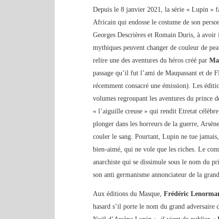
Depuis le 8 janvier 2021, la série « Lupin » 
Africain qui endosse le costume de son personn
Georges Descrières et Romain Duris, à avoir 
mythiques peuvent changer de couleur de peau 
relire une des aventures du héros créé par
Ma
passage qu’il fut l’ami de Maupassant et de 
récemment consacré une émission). Les éditio
volumes regroupant les aventures du prince de
« l’aiguille creuse » qui rendit Etretat célèb
plonger dans les horreurs de la guerre, Arsèn
couler le sang. Pourtant, Lupin ne tue jamais,
bien-aimé, qui ne vole que les riches. Le co
anarchiste qui se dissimule sous le nom du pri
son anti germanisme annonciateur de la grand
Aux éditions du Masque,
Frédéric Lenorma
hasard s’il porte le nom du grand adversaire