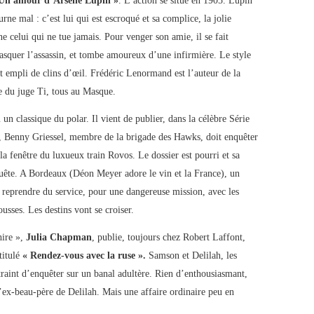
Un amour d’Arsène Lupin »
. L’action se situe en 1905. Lupin
rne mal : c’est lui qui est escroqué et sa complice, la jolie
e celui qui ne tue jamais. Pour venger son amie, il se fait
asquer l’assassin, et tombe amoureux d’une infirmière. Le style
et empli de clins d’œil. Frédéric Lenormand est l’auteur de la
ite du juge Ti, tous au Masque.
un classique du polar. Il vient de publier, dans la célèbre Série
, Benny Griessel, membre de la brigade des Hawks, doit enquêter
 la fenêtre du luxueux train Rovos. Le dossier est pourri et sa
nquête. A Bordeaux (Déon Meyer adore le vin et la France), un
reprendre du service, pour une dangereuse mission, avec les
rousses. Les destins vont se croiser.
hire »,
Julia Chapman
, publie, toujours chez Robert Laffont,
titulé
« Rendez-vous avec la ruse ».
Samson et Delilah, les
ntraint d’enquêter sur un banal adultère. Rien d’enthousiasmant,
l’ex-beau-père de Delilah. Mais une affaire ordinaire peu en