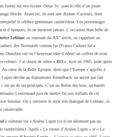
fait fureur sur nos écrans. Omar Sy joue le rôle d’un jeune
age fétiche. Avant lui, ils sont une dizaine d’acteurs, dont
interprété le célèbre gentleman cambrioleur. Les personnages
et d’époques, ils ne meurent jamais. L’occasion était belle de
urice Leblanc
au tournant du XX° siècle, en rappelant au
Flaubert, des Normands comme lui (France Culture lui a
ns Omnibus ont eu l’heureuse idée d’éditer un coffret de trois
s voleurs. J’ai choisi de relire
« 813 »
, écrit en 1905, juste après
re. Au cœur de la Belle Epoque, alors que l’Europe s’apprête à
e Lupin dérobe au diamantaire Kesselbach, un secret qui fait
 c’est un de ses principes. C’est un Robin des bois, un bandit
mmissaire Lenormand jure de mettre fin aux méfaits de cet
nce Sernine. On y retrouve le style très dialogué de Leblanc, et
e catastrophe.
nd
a redonné vie à Arsène Lupin (ce n’est sûrement pas un
 du cambrioleur). Après « Le retour d’Arsène Lupin » et « Le