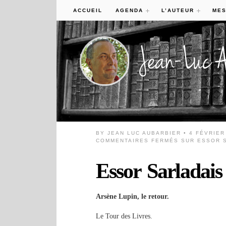
ACCUEIL
AGENDA
L’AUTEUR
MES
BY
JEAN LUC AUBARBIER
• 4 FÉVRIER
COMMENTAIRES FERMÉS
SUR ESSOR S
Essor Sarladais
Arsène Lupin, le retour.
Le Tour des Livres.