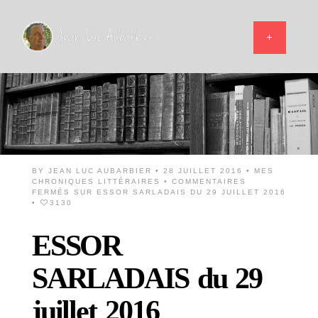
BY
JEAN LUC AUBARBIER
• 28 JUILLET 2016 •
MES
CHRONIQUES LITTÉRAIRES
•
COMMENTAIRES
FERMÉS
SUR ESSOR SARLADAIS DU 29 JUILLET 2016
•
3130
ESSOR
SARLADAIS du 29
juillet 2016