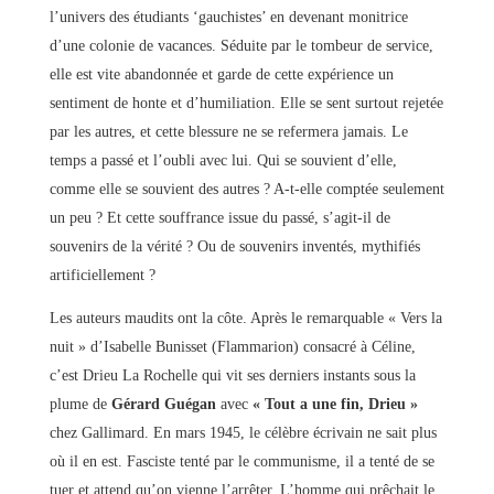
l’univers des étudiants ‘gauchistes’ en devenant monitrice
d’une colonie de vacances. Séduite par le tombeur de service,
elle est vite abandonnée et garde de cette expérience un
sentiment de honte et d’humiliation. Elle se sent surtout rejetée
par les autres, et cette blessure ne se refermera jamais. Le
temps a passé et l’oubli avec lui. Qui se souvient d’elle,
comme elle se souvient des autres ? A-t-elle comptée seulement
un peu ? Et cette souffrance issue du passé, s’agit-il de
souvenirs de la vérité ? Ou de souvenirs inventés, mythifiés
artificiellement ?
Les auteurs maudits ont la côte. Après le remarquable « Vers la
nuit » d’Isabelle Bunisset (Flammarion) consacré à Céline,
c’est Drieu La Rochelle qui vit ses derniers instants sous la
plume de
Gérard Guégan
avec
« Tout a une fin, Drieu »
chez Gallimard. En mars 1945, le célèbre écrivain ne sait plus
où il en est. Fasciste tenté par le communisme, il a tenté de se
tuer et attend qu’on vienne l’arrêter. L’homme qui prêchait le