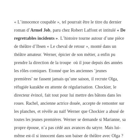
« L’innocence coupable », tel pourrait être le titre du dernier
roman d’
Armel Job
, paru chez Robert Laffont et intitulé
« De
regrettables incidents »
. L’histoire tourne autour d’une pièce
de théâtre d’Ibsen « Le cheval de retour », monté dans un
théâtre amateur. Werner, épicier de son métier, a enfin pu
prendre la direction de la troupe où il joue depuis des années
les rôles comiques. Etonné que les anciennes ‘jeunes
premières’ ne fassent jamais qu’une saison, il recrute Olga,
réfugiée kazakhe en attente de régularisation. Chockier, le
directeur évincé, fait tout pour lui mettre des bâtons dans les
roues. Rachel, ancienne actrice douée, accepte de remonter sur
les planches, et révèle au naïf Werner que Chockier a abusé de
toutes les jeunes premières. Werner se demande si Marianne, sa
propre épouse, n’a pas cédé aux avances du satyre. Mais lui-
même est-il si innocent dans son baiser de théâtre avec Olga ?