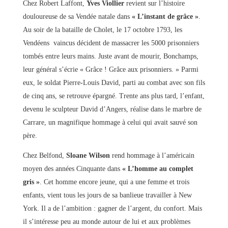
Chez Robert Laffont,
Yves Viollier
revient sur l’histoire
douloureuse de sa Vendée natale dans
« L’instant de grâce »
.
Au soir de la bataille de Cholet, le 17 octobre 1793, les
Vendéens vaincus décident de massacrer les 5000 prisonniers
tombés entre leurs mains. Juste avant de mourir, Bonchamps,
leur général s’écrie « Grâce ! Grâce aux prisonniers. » Parmi
eux, le soldat Pierre-Louis David, parti au combat avec son fils
de cinq ans, se retrouve épargné. Trente ans plus tard, l’enfant,
devenu le sculpteur David d’Angers, réalise dans le marbre de
Carrare, un magnifique hommage à celui qui avait sauvé son
père.
Chez Belfond,
Sloane Wilson
rend hommage à l’américain
moyen des années Cinquante dans
« L’homme au complet
gris »
. Cet homme encore jeune, qui a une femme et trois
enfants, vient tous les jours de sa banlieue travailler à New
York. Il a de l’ambition : gagner de l’argent, du confort. Mais
il s’intéresse peu au monde autour de lui et aux problèmes