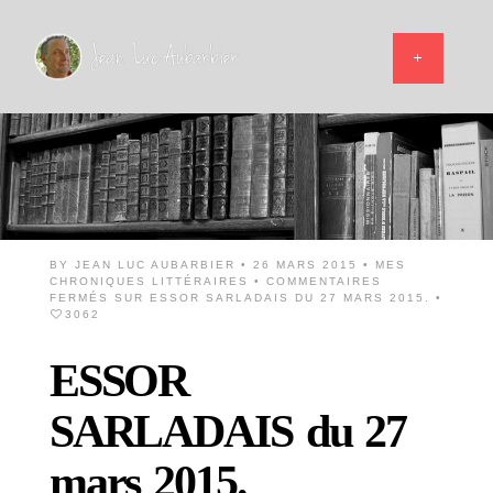
BY
JEAN LUC AUBARBIER
• 26 MARS 2015 •
MES
CHRONIQUES LITTÉRAIRES
•
COMMENTAIRES
FERMÉS
SUR ESSOR SARLADAIS DU 27 MARS 2015.
•
3062
ESSOR
SARLADAIS du 27
mars 2015.