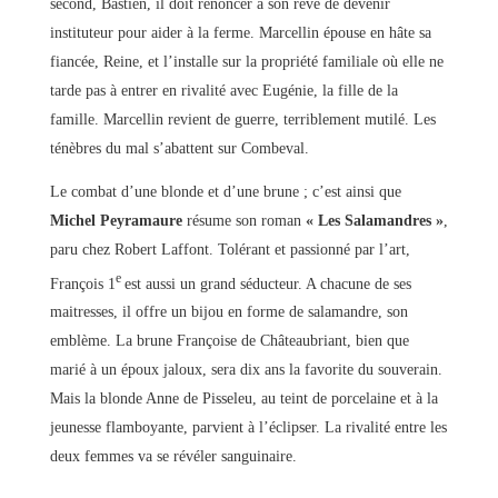
second, Bastien, il doit renoncer à son rêve de devenir
instituteur pour aider à la ferme. Marcellin épouse en hâte sa
fiancée, Reine, et l’installe sur la propriété familiale où elle ne
tarde pas à entrer en rivalité avec Eugénie, la fille de la
famille. Marcellin revient de guerre, terriblement mutilé. Les
ténèbres du mal s’abattent sur Combeval.
Le combat d’une blonde et d’une brune ; c’est ainsi que
Michel Peyramaure
résume son roman
« Les Salamandres »
,
paru chez Robert Laffont. Tolérant et passionné par l’art,
e
François 1
est aussi un grand séducteur. A chacune de ses
maitresses, il offre un bijou en forme de salamandre, son
emblème. La brune Françoise de Châteaubriant, bien que
marié à un époux jaloux, sera dix ans la favorite du souverain.
Mais la blonde Anne de Pisseleu, au teint de porcelaine et à la
jeunesse flamboyante, parvient à l’éclipser. La rivalité entre les
deux femmes va se révéler sanguinaire.