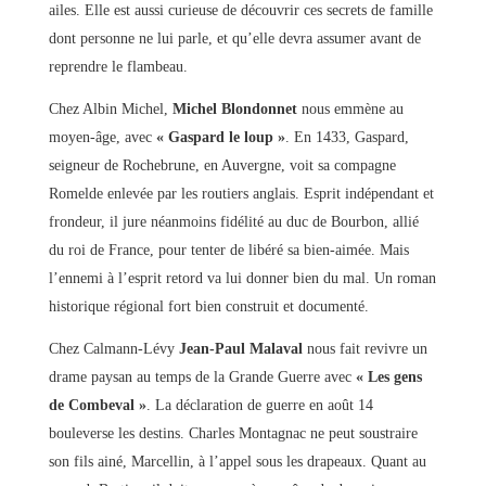
ailes. Elle est aussi curieuse de découvrir ces secrets de famille
dont personne ne lui parle, et qu’elle devra assumer avant de
reprendre le flambeau.
Chez Albin Michel,
Michel Blondonnet
nous emmène au
moyen-âge, avec
« Gaspard le loup »
. En 1433, Gaspard,
seigneur de Rochebrune, en Auvergne, voit sa compagne
Romelde enlevée par les routiers anglais. Esprit indépendant et
frondeur, il jure néanmoins fidélité au duc de Bourbon, allié
du roi de France, pour tenter de libéré sa bien-aimée. Mais
l’ennemi à l’esprit retord va lui donner bien du mal. Un roman
historique régional fort bien construit et documenté.
Chez Calmann-Lévy
Jean-Paul Malaval
nous fait revivre un
drame paysan au temps de la Grande Guerre avec
« Les gens
de Combeval »
. La déclaration de guerre en août 14
bouleverse les destins. Charles Montagnac ne peut soustraire
son fils ainé, Marcellin, à l’appel sous les drapeaux. Quant au