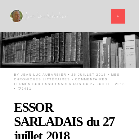
BY
JEAN LUC AUBARBIER
• 26 JUILLET 2018 •
MES
CHRONIQUES LITTÉRAIRES
•
COMMENTAIRES
FERMÉS
SUR ESSOR SARLADAIS DU 27 JUILLET 2018
•
2431
ESSOR
SARLADAIS du 27
juillet 2018