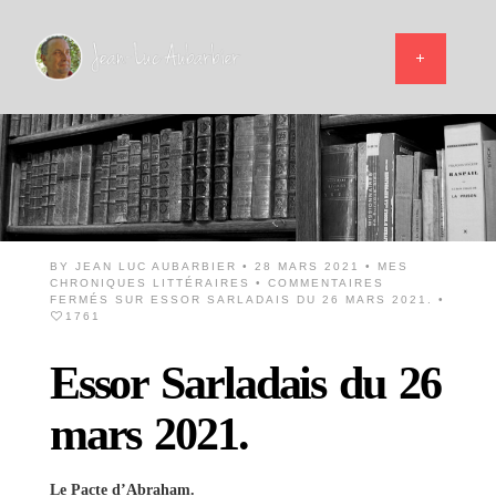
BY
JEAN LUC AUBARBIER
• 28 MARS 2021 •
MES
CHRONIQUES LITTÉRAIRES
•
COMMENTAIRES
FERMÉS
SUR ESSOR SARLADAIS DU 26 MARS 2021.
•
1761
Essor Sarladais du 26
mars 2021.
Le Pacte d’Abraham.