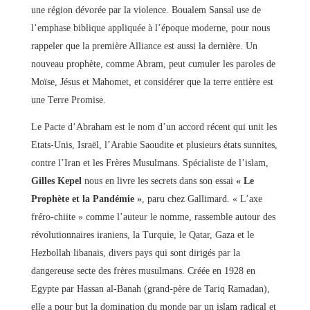
une région dévorée par la violence. Boualem Sansal use de
l’emphase biblique appliquée à l’époque moderne, pour nous
rappeler que la première Alliance est aussi la dernière. Un
nouveau prophète, comme Abram, peut cumuler les paroles de
Moïse, Jésus et Mahomet, et considérer que la terre entière est
une Terre Promise.
Le Pacte d’Abraham est le nom d’un accord récent qui unit les
Etats-Unis, Israël, l’Arabie Saoudite et plusieurs états sunnites,
contre l’Iran et les Frères Musulmans. Spécialiste de l’islam,
Gilles Kepel
nous en livre les secrets dans son essai
« Le
Prophète et la Pandémie »
, paru chez Gallimard. « L’axe
fréro-chiite » comme l’auteur le nomme, rassemble autour des
révolutionnaires iraniens, la Turquie, le Qatar, Gaza et le
Hezbollah libanais, divers pays qui sont dirigés par la
dangereuse secte des frères musulmans. Créée en 1928 en
Egypte par Hassan al-Banah (grand-père de Tariq Ramadan),
elle a pour but la domination du monde par un islam radical et