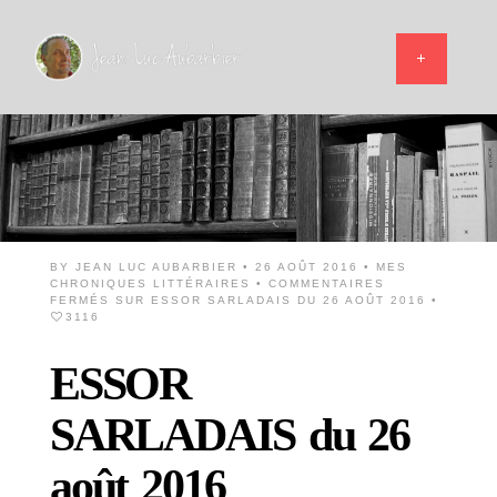
BY
JEAN LUC AUBARBIER
• 26 AOÛT 2016 •
MES
CHRONIQUES LITTÉRAIRES
•
COMMENTAIRES
FERMÉS
SUR ESSOR SARLADAIS DU 26 AOÛT 2016
•
3116
ESSOR
SARLADAIS du 26
août 2016