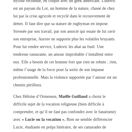
styliste reconnue, en couple avec un geek américain. Ludovic
est un paysan du Lot, un homme de la nature, chassé de chez
lui par la crise agricole et recyclé dans le recouvrement de
dettes. Il faut dire que sa stature de rugbyman en impose.
Stressée par son travail, par son associé qui essaie de lui ravir
son entreprise, Aurore ne supporte plus les volatiles bruyants.
Pour lui rendre service, Ludovic les abat au fusil. Une
tendresse rassurante, un amour improbable s’installent entre
eux. Elle a besoin de cet homme fort que rien ne rebute ; rien,
même l’usage de la force pour la sortir de son impasse
professionnelle. Mais la violence supportée par l’amour est un
chemin périlleux.
Chez Héloïse d’Ormesson,
Maëlle Guillaud
a choisi le
difficile sujet de la vocation religieuse (bien difficile à
comprendre, et qu’il ne faut pas confondre avec le fanatisme)
avec
« Lucie ou la vocation ».
Rien ne semble différencier
Lucie, étudiante en prépa littéraire, de ses camarades de