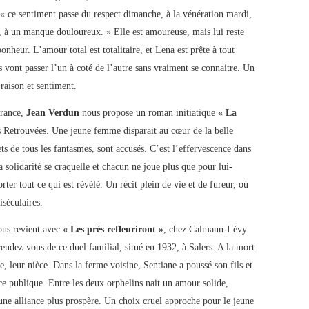
 : « ce sentiment passe du respect dimanche, à la vénération mardi,
i, à un manque douloureux. » Elle est amoureuse, mais lui reste
bonheur. L’amour total est totalitaire, et Lena est prête à tout
s vont passer l’un à coté de l’autre sans vraiment se connaitre. Un
raison et sentiment.
France,
Jean Verdun
nous propose un roman initiatique
« La
s Retrouvées. Une jeune femme disparait au cœur de la belle
ts de tous les fantasmes, sont accusés. C’est l’effervescence dans
la solidarité se craquelle et chacun ne joue plus que pour lui-
ter tout ce qui est révélé. Un récit plein de vie et de fureur, où
iséculaires.
ous revient avec
« Les prés refleuriront »
, chez Calmann-Lévy.
 rendez-vous de ce duel familial, situé en 1932, à Salers. A la mort
e, leur nièce. Dans la ferme voisine, Sentiane a poussé son fils et
nce publique. Entre les deux orphelins nait un amour solide,
une alliance plus prospère. Un choix cruel approche pour le jeune