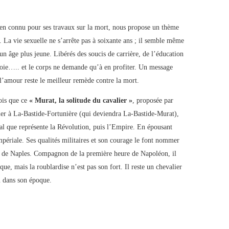
ien connu pour ses travaux sur la mort, nous propose un thème
. La vie sexuelle ne s’arrête pas à soixante ans ; il semble même
 un âge plus jeune. Libérés des soucis de carrière, de l’éducation
 joie….. et le corps ne demande qu’à en profiter. Un message
 l’amour reste le meilleur remède contre la mort.
ois que ce
« Murat, la solitude du cavalier »
, proposée par
tier à La-Bastide-Fortunière (qui deviendra La-Bastide-Murat),
al que représente la Révolution, puis l’Empire. En épousant
mpériale. Ses qualités militaires et son courage le font nommer
ône de Naples. Compagnon de la première heure de Napoléon, il
que, mais la roublardise n’est pas son fort. Il reste un chevalier
du dans son époque.