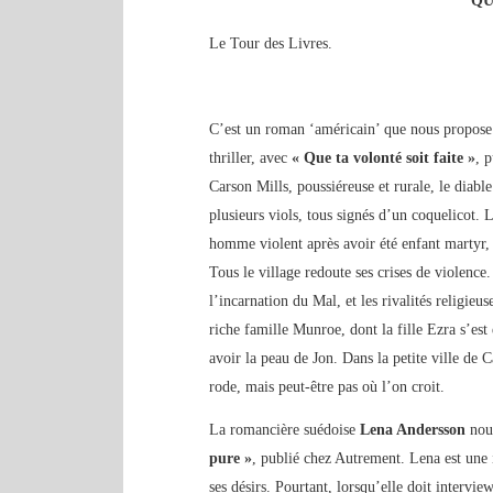
QU
Le Tour des Livres.
C’est un roman ‘américain’ que nous propos
thriller, avec
« Que ta volonté soit faite »
, 
Carson Mills, poussiéreuse et rurale, le diabl
plusieurs viols, tous signés d’un coquelicot. 
homme violent après avoir été enfant martyr, m
Tous le village redoute ses crises de violence.
l’incarnation du Mal, et les rivalités religieu
riche famille Munroe, dont la fille Ezra s’est 
avoir la peau de Jon. Dans la petite ville de
rode, mais peut-être pas où l’on croit.
La romancière suédoise
Lena Andersson
nous
pure »
, publié chez Autrement. Lena est une 
ses désirs. Pourtant, lorsqu’elle doit interv