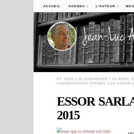
ACCUEIL
AGENDA
L’AUTEUR
MES
BY
JEAN LUC AUBARBIER
• 23 AVRIL 
COMMENTAIRES FERMÉS
SUR ESSOR S
ESSOR SARLAD
2015