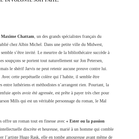
E TA VOLONTE SOIT FAITE.
e
Maxime Chattam
, un des grands spécialistes français du
publié chez Albin Michel. Dans une petite ville du Midwest,
e semble s’être invité. Le meurtre de la bibliothécaire succède à
Les soupçons se portent tout naturellement sur Jon Petersen,
ais le shérif Jarvis ne peut retenir aucune preuve contre lui.
 Avec cette perpétuelle colère qui l’habite, il semble être
ses entre luthériens et méthodistes n’arrangent rien. Pourtant, la
enfuie après avoir été agressée, est prête à payer très cher pour
 Carson Mills qui est un véritable personnage du roman, le Mal
 offre un roman tout en finesse avec
« Ester ou la passion
intellectuelle discrète et heureuse, marié à un homme qui comble
iewer l’artiste Hugo Rask, elle en tombe amoureuse avant même de