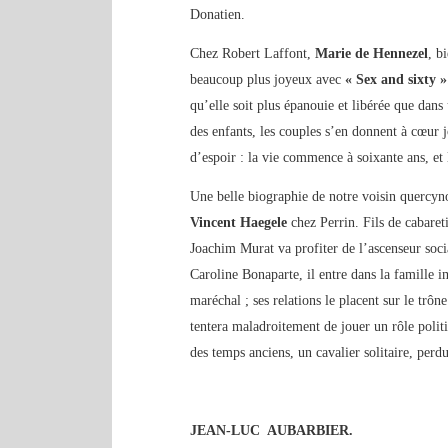
Donatien.
Chez Robert Laffont,
Marie de Hennezel
, b
beaucoup plus joyeux avec
« Sex and sixty »
qu’elle soit plus épanouie et libérée que dans
des enfants, les couples s’en donnent à cœur
d’espoir : la vie commence à soixante ans, et
Une belle biographie de notre voisin quercyn
Vincent Haegele
chez Perrin. Fils de cabare
Joachim Murat va profiter de l’ascenseur soci
Caroline Bonaparte, il entre dans la famille i
maréchal ; ses relations le placent sur le tr
tentera maladroitement de jouer un rôle politi
des temps anciens, un cavalier solitaire, per
JEAN-LUC AUBARBIER.