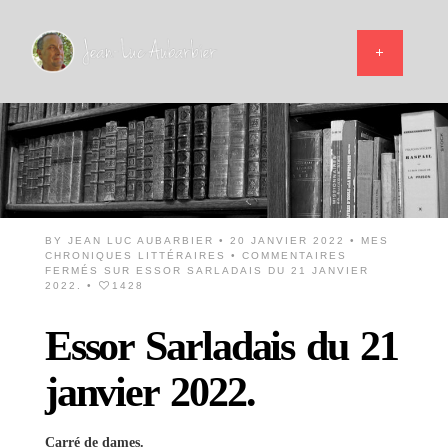
BY
JEAN LUC AUBARBIER
• 20 JANVIER 2022 •
MES
CHRONIQUES LITTÉRAIRES
•
COMMENTAIRES
FERMÉS
SUR ESSOR SARLADAIS DU 21 JANVIER
2022.
•
1428
Essor Sarladais du 21
janvier 2022.
Carré de dames.