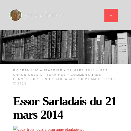
BY
JEAN LUC AUBARBIER
• 21 MARS 2014 •
MES
CHRONIQUES LITTÉRAIRES
•
COMMENTAIRES
FERMÉS
SUR ESSOR SARLADAIS DU 21 MARS 2014
•
3423
Essor Sarladais du 21
mars 2014