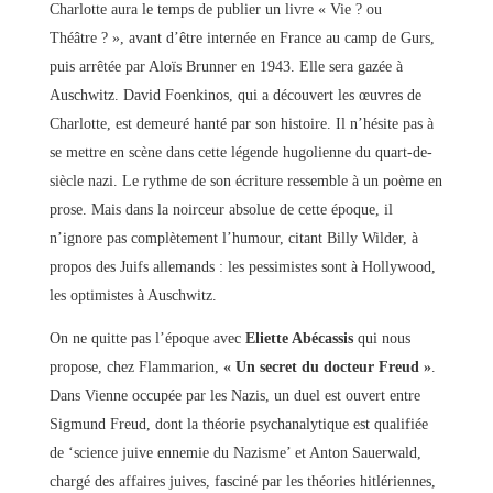
Charlotte aura le temps de publier un livre « Vie ? ou
Théâtre ? », avant d’être internée en France au camp de Gurs,
puis arrêtée par Aloïs Brunner en 1943. Elle sera gazée à
Auschwitz. David Foenkinos, qui a découvert les œuvres de
Charlotte, est demeuré hanté par son histoire. Il n’hésite pas à
se mettre en scène dans cette légende hugolienne du quart-de-
siècle nazi. Le rythme de son écriture ressemble à un poème en
prose. Mais dans la noirceur absolue de cette époque, il
n’ignore pas complètement l’humour, citant Billy Wilder, à
propos des Juifs allemands : les pessimistes sont à Hollywood,
les optimistes à Auschwitz.
On ne quitte pas l’époque avec
Eliette Abécassis
qui nous
propose, chez Flammarion,
« Un secret du docteur Freud »
.
Dans Vienne occupée par les Nazis, un duel est ouvert entre
Sigmund Freud, dont la théorie psychanalytique est qualifiée
de ‘science juive ennemie du Nazisme’ et Anton Sauerwald,
chargé des affaires juives, fasciné par les théories hitlériennes,