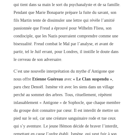
qui tient dans sa main le sort du psychanalyste et de sa famille.
Pendant que Marie Bonaparte prépare la fuite du savant, son
fils Martin tente de dissimuler une lettre qui révèle l’amitié
passionnée que Freud a éprouvé pour Wilhelm Fliess, son
condisciple, que les Nazis pourraient comprendre comme une
bisexualité. Freud combat le Mal par l’analyse, et avant de
partir, tel le Juif errant, pour Londres, il instille le doute dans
le cerveau de son adversaire.
C’est une nouvelle interprétation du mythe d’Antigone que
nous offre
Etienne Guéreau
avec
« Le Clan suspendu »
,
paru chez Denoël. Ismène vit avec les siens dans un village
perché au sommet des arbres. Tous, rituellement, répètent
inlassablement « Antigone » de Sophocle, que chaque membre
du groupe doit connaitre par cœur. Il est interdit de mettre un
pied sur le sol, car une créature sanguinaire rode et tue ceux
qui s’y aventure. Le jeune Hémon décide de braver l’interdit,
remettant en cause l’ordre établi. Ismène, qui veut fuir à son