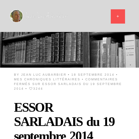
BY
JEAN LUC AUBARBIER
• 18 SEPTEMBRE 2014 •
MES CHRONIQUES LITTÉRAIRES
•
COMMENTAIRES
FERMÉS
SUR ESSOR SARLADAIS DU 19 SEPTEMBRE
2014
•
3244
ESSOR
SARLADAIS du 19
septembre 2014