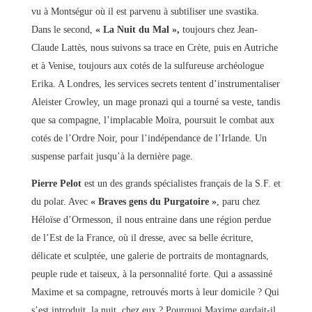
vu à Montségur où il est parvenu à subtiliser une svastika.
Dans le second,
« La Nuit du Mal »,
toujours chez Jean-
Claude Lattès, nous suivons sa trace en Crète, puis en Autriche
et à Venise, toujours aux cotés de la sulfureuse archéologue
Erika. A Londres, les services secrets tentent d’instrumentaliser
Aleister Crowley, un mage pronazi qui a tourné sa veste, tandis
que sa compagne, l’implacable Moïra, poursuit le combat aux
cotés de l’Ordre Noir, pour l’indépendance de l’Irlande. Un
suspense parfait jusqu’à la dernière page.
Pierre Pelot
est un des grands spécialistes français de la S.F. et
du polar. Avec
« Braves gens du Purgatoire »
, paru chez
Héloïse d’Ormesson, il nous entraine dans une région perdue
de l’Est de la France, où il dresse, avec sa belle écriture,
délicate et sculptée, une galerie de portraits de montagnards,
peuple rude et taiseux, à la personnalité forte. Qui a assassiné
Maxime et sa compagne, retrouvés morts à leur domicile ? Qui
s’est introduit, la nuit, chez eux ? Pourquoi Maxime gardait-il