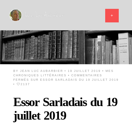
BY
JEAN LUC AUBARBIER
• 19 JUILLET 2019 •
MES
CHRONIQUES LITTÉRAIRES
•
COMMENTAIRES
FERMÉS
SUR ESSOR SARLADAIS DU 19 JUILLET 2019
•
2137
Essor Sarladais du 19
juillet 2019