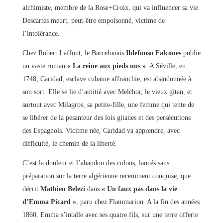
alchimiste, membre de la Rose+Croix, qui va influencer sa vie.
Descartes meurt, peut-être empoisonné, victime de
l’intolérance.
Chez Robert Laffont, le Barcelonais
Ildefonso Falcones
publie
un vaste roman
« La reine aux pieds nus »
. A Séville, en
1748, Caridad, esclave cubaine affranchie, est abandonnée à
son sort. Elle se lie d’amitié avec Melchor, le vieux gitan, et
surtout avec Milagros, sa petite-fille, une femme qui tente de
se libérer de la pesanteur des lois gitanes et des persécutions
des Espagnols. Vicitme née, Caridad va apprendre, avec
difficulté, le chemin de la liberté.
C’est la douleur et l’abandon des colons, lancés sans
préparation sur la terre algérienne recemment conquise, que
décrit
Mathieu Belezi
dans
« Un faux pas dans la vie
d’Emma Picard »
, paru chez Flammarion. A la fin des années
1860, Emma s’intalle avec ses quatre fils, sur une terre offerte