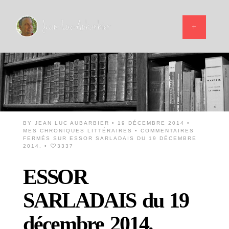
BY
JEAN LUC AUBARBIER
• 19 DÉCEMBRE 2014 •
MES CHRONIQUES LITTÉRAIRES
•
COMMENTAIRES
FERMÉS
SUR ESSOR SARLADAIS DU 19 DÉCEMBRE
2014.
•
3337
ESSOR
SARLADAIS du 19
décembre 2014.