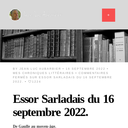
BY
JEAN LUC AUBARBIER
• 16 SEPTEMBRE 2022 •
MES CHRONIQUES LITTÉRAIRES
•
COMMENTAIRES
FERMÉS
SUR ESSOR SARLADAIS DU 16 SEPTEMBRE
2022.
•
1224
Essor Sarladais du 16
septembre 2022.
De Gaulle au moyen-âge.