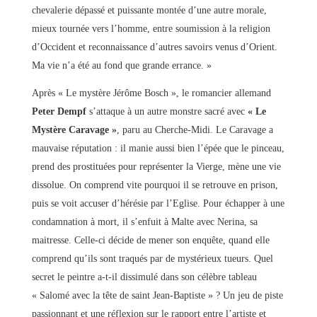
chevalerie dépassé et puissante montée d’une autre morale,
mieux tournée vers l’homme, entre soumission à la religion
d’Occident et reconnaissance d’autres savoirs venus d’Orient.
Ma vie n’a été au fond que grande errance. »
Après « Le mystère Jérôme Bosch », le romancier allemand
Peter Dempf
s’attaque à un autre monstre sacré avec
« Le
Mystère Caravage »
, paru au Cherche-Midi. Le Caravage a
mauvaise réputation : il manie aussi bien l’épée que le pinceau,
prend des prostituées pour représenter la Vierge, mène une vie
dissolue. On comprend vite pourquoi il se retrouve en prison,
puis se voit accuser d’hérésie par l’Eglise. Pour échapper à une
condamnation à mort, il s’enfuit à Malte avec Nerina, sa
maitresse. Celle-ci décide de mener son enquête, quand elle
comprend qu’ils sont traqués par de mystérieux tueurs. Quel
secret le peintre a-t-il dissimulé dans son célèbre tableau
« Salomé avec la tête de saint Jean-Baptiste » ? Un jeu de piste
passionnant et une réflexion sur le rapport entre l’artiste et