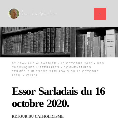
BY
JEAN LUC AUBARBIER
• 16 OCTOBRE 2020 •
MES
CHRONIQUES LITTÉRAIRES
•
COMMENTAIRES
FERMÉS
SUR ESSOR SARLADAIS DU 16 OCTOBRE
2020.
•
1909
Essor Sarladais du 16
octobre 2020.
RETOUR DU CATHOLICISME.