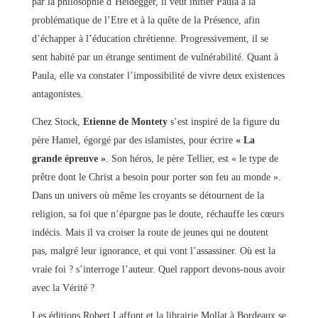
par la philosophie d’Heidegger, il veut initier Paula à la
problématique de l’Etre et à la quête de la Présence, afin
d’échapper à l’éducation chrétienne. Progressivement, il se
sent habité par un étrange sentiment de vulnérabilité. Quant à
Paula, elle va constater l’impossibilité de vivre deux existences
antagonistes.
Chez Stock,
Etienne de Montety
s’est inspiré de la figure du
père Hamel, égorgé par des islamistes, pour écrire
« La
grande épreuve »
. Son héros, le père Tellier, est « le type de
prêtre dont le Christ a besoin pour porter son feu au monde ».
Dans un univers où même les croyants se détournent de la
religion, sa foi que n’épargne pas le doute, réchauffe les cœurs
indécis. Mais il va croiser la route de jeunes qui ne doutent
pas, malgré leur ignorance, et qui vont l’assassiner. Où est la
vraie foi ? s’interroge l’auteur. Quel rapport devons-nous avoir
avec la Vérité ?
Les éditions Robert Laffont et la librairie Mollat à Bordeaux se