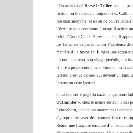
On avait laissé
Hervé le Tellier
avec un pri
fiction, on le retrouve, toujours chez Gallim
résistant anonyme. Mais on ne pourra jamais 
l’écriture sous contrainte. Lorsqu’il achète
celui d’André Chaix. Après enquête, il appren
Le Tellier ne va pas romancer l’existence de 
manière d’un historien. Il mène une enquête s
lui ont appartenu, son visage juvénile, des i
André a pu se rendre, avec Simone, sa fiancée.
lecteur, c’est ce dernier qui devient un famil
lecteur ou cette lectrice.
C’est une autre page du nazisme que nous fai
d’Himmler »
, chez le même éditeur. Trois 
Lebensborn, une de ces maternités inventée 
s’y reproduire avec des femmes de « races sup
Renée, une française enceinte d’un soldat all