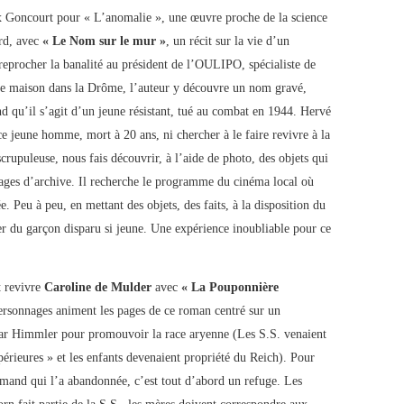
x Goncourt pour « L’anomalie », une œuvre proche de la science
ard, avec
« Le Nom sur le mur »
, un récit sur la vie d’un
reprocher la banalité au président de l’OULIPO, spécialiste de
 une maison dans la Drôme, l’auteur y découvre un nom gravé,
d qu’il s’agit d’un jeune résistant, tué au combat en 1944. Hervé
ce jeune homme, mort à 20 ans, ni chercher à le faire revivre à la
crupuleuse, nous fais découvrir, à l’aide de photo, des objets qui
mages d’archive. Il recherche le programme du cinéma local où
 Peu à peu, en mettant des objets, des faits, à la disposition du
ier du garçon disparu si jeune. Une expérience inoubliable pour ce
t revivre
Caroline de Mulder
avec
« La Pouponnière
personnages animent les pages de ce roman centré sur un
par Himmler pour promouvoir la race aryenne (Les S.S. venaient
érieures » et les enfants devenaient propriété du Reich). Pour
emand qui l’a abandonnée, c’est tout d’abord un refuge. Les