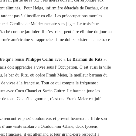
orn fait partie de la S.S., les mères doivent correspondre aux
 sont éliminés. Pour Helga, infirmière détachée de Dachau, c’est
 tardent pas à s’instiller en elle. Les préoccupations morales
me si Caroline de Mulder raconte sans juger. Le troisième
taché comme jardinier. Il n’est rien, peut être éliminé du jour au
rmée américaine se rapproche : il ne doit subsister aucune trace
tre qu’a réussi
Philippe Collin
avec
« Le Barman du Ritz »
,
ris doit apprendre à vivre sous l’Occupation. C’est aussi la ville
u, le bar du Ritz, où opère Frank Meier, le meilleur barman du
 de vivre à la française. Tout ce qui compte le fréquente :
nquer avec Coco Chanel et Sacha Guitry. Le barman joue les
r de tous. Ce qu’ils ignorent, c’est que Frank Meier est juif.
 se rencontrer passé douloureux et présent heureux au fil de son
s d’une visite scolaire à Oradour-sur-Glane, deux lycéens,
t française, il est allemand et leur grand-père respectif a