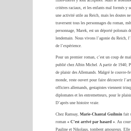
filles-mères y sont acceptées. Mais le lebensb
critères raciaux, et les enfants mal formés y
une activité utile au Reich, mais les doutes ne
traversent tous les personnages du roman, mê
personnage, Marek, est un déporté polonais dé
lendemain. Nous vivons l’agonie du Reich, l’a
de l’expérience.
Pour un premier roman, c’est un coup de mai
publié chez Albin Michel. A partir de 1940, Pa
de plaisir des Allemands. Malgré le couvre-fe
monde, reste ouvert pour faire découvrir l’art
officiers allemands, gestapistes viennent tri
diplomates et les entremetteurs, pour le plaisi
D’après une histoire vraie.
Chez Ramsay,
Marie-Chantal Guilmin
fait
roman
« C’est arrivé par hasard »
. Au cour
Pauline et Nikolaus, tombent amoureux. Elle es