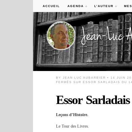
ACCUEIL
AGENDA
L’AUTEUR
MES
BY
JEAN LUC AUBARBIER
• 14 JUIN 2
FERMÉS
SUR ESSOR SARLADAIS DU 14
Essor Sarladais
Leçons d’Histoire.
Le Tour des Livres.