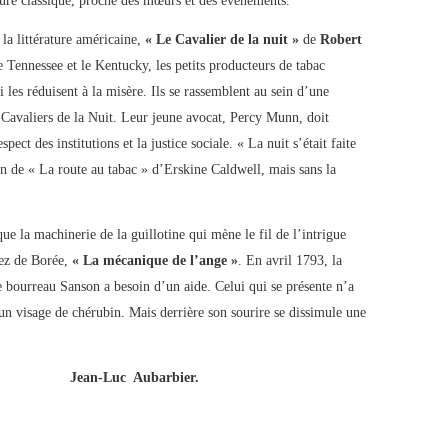
ture classique, proche des mœurs et des évènements.
 la littérature américaine,
« Le Cavalier de la nuit »
de
Robert
e Tennessee et le Kentucky, les petits producteurs de tabac
les réduisent à la misère. Ils se rassemblent au sein d’une
s Cavaliers de la Nuit. Leur jeune avocat, Percy Munn, doit
espect des institutions et la justice sociale. « La nuit s’était faite
n de « La route au tabac » d’Erskine Caldwell, mais sans la
que la machinerie de la guillotine qui mène le fil de l’intrigue
hez de Borée,
« La mécanique de l’ange »
. En avril 1793, la
e bourreau Sanson a besoin d’un aide. Celui qui se présente n’a
un visage de chérubin. Mais derrière son sourire se dissimule une
Jean-Luc Aubarbier.