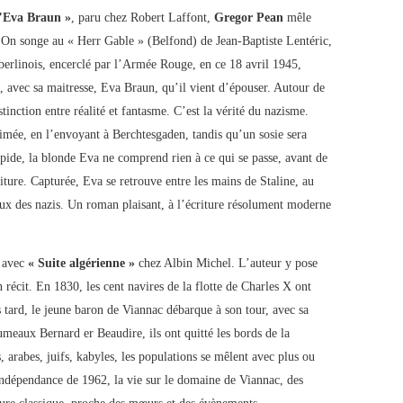
d’Eva Braun »
, paru chez Robert Laffont,
Gregor Pean
mêle
e. On songe au « Herr Gable » (Belfond) de Jean-Baptiste Lentéric,
berlinois, encerclé par l’Armée Rouge, en ce 18 avril 1945,
s, avec sa maitresse, Eva Braun, qu’il vient d’épouser. Autour de
stinction entre réalité et fantasme. C’est la vérité du nazisme.
aimée, en l’envoyant à Berchtesgaden, tandis qu’un sosie sera
tupide, la blonde Eva ne comprend rien à ce qui se passe, avant de
iture. Capturée, Eva se retrouve entre les mains de Staline, au
ux des nazis. Un roman plaisant, à l’écriture résolument moderne
avec
« Suite algérienne »
chez Albin Michel. L’auteur y pose
récit. En 1830, les cent navires de la flotte de Charles X ont
 tard, le jeune baron de Viannac débarque à son tour, avec sa
eaux Bernard er Beaudire, ils ont quitté les bords de la
arabes, juifs, kabyles, les populations se mêlent avec plus ou
ndépendance de 1962, la vie sur le domaine de Viannac, des