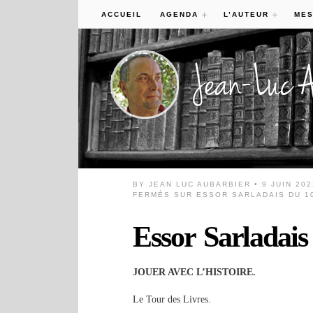
ACCUEIL
AGENDA
L’AUTEUR
MES
BY
JEAN LUC AUBARBIER
• 9 JUIN 20
FERMÉS
SUR ESSOR SARLADAIS DU 10
Essor Sarladais
JOUER AVEC L’HISTOIRE.
Le Tour des Livres.