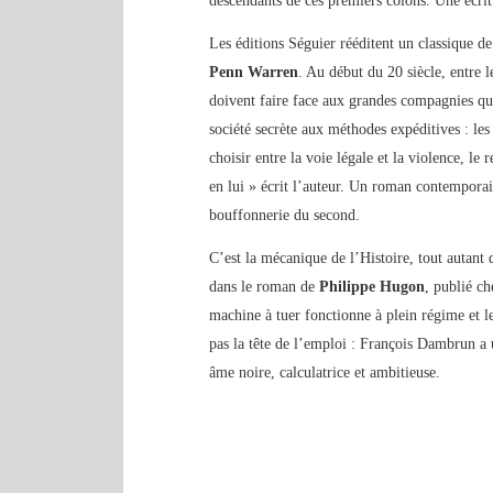
descendants de ces premiers colons. Une écri
Les éditions Séguier rééditent un classique de
Penn Warren
. Au début du 20 siècle, entre l
doivent faire face aux grandes compagnies qui 
société secrète aux méthodes expéditives : le
choisir entre la voie légale et la violence, le r
en lui » écrit l’auteur. Un roman contemporai
bouffonnerie du second.
C’est la mécanique de l’Histoire, tout autant 
dans le roman de
Philippe Hugon
, publié c
machine à tuer fonctionne à plein régime et l
pas la tête de l’emploi : François Dambrun a 
âme noire, calculatrice et ambitieuse.