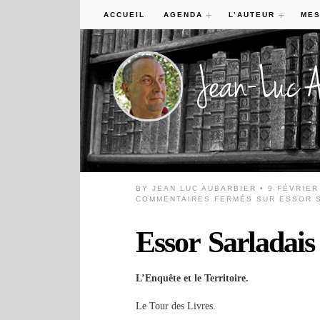
ACCUEIL
AGENDA
L’AUTEUR
MES
BY
JEAN LUC AUBARBIER
• 9 FÉVRIER
COMMENTAIRES FERMÉS
SUR ESSOR S
Essor Sarladais
L’Enquête et le Territoire.
Le Tour des Livres.