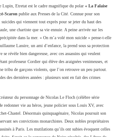
 Lupin, Etretat est le cadre magnifique du polar
« La Falaise
cé-Scaron
publie aux Presses de la Cité. Connue pour son
ux suicides qui viennent tout exprès pour se jeter du haut des
Paule, une chartiste que sa vie ennuie. A peine arrivée sur les
t précipitée dans la mer. « On m’a volé mon suicide » pense-t-elle
uillaume Lassire, un ami d’enfance, la prend sous sa protection
re se révèle bien dangereuse, avec ces assassins qui veulent
tant professeur Cordier qui élève des araignées venimeuses, et
tribu de garçons violents, que l’on retrouve un peu partout.
s des dernières années : plusieurs sont en fait des crimes
 créateur du personnage de Nicolas Le Floch (célèbre série
de redonner vie au héros, jeune policier sous Louis XV, avec
chet-Chastel. Désormais quinquagénaire, Nicolas poursuit son
servant ses convictions monarchistes. Deux nobles propriétaires
assinés à Paris. Les mutilations qu’ils ont subies évoquent celles