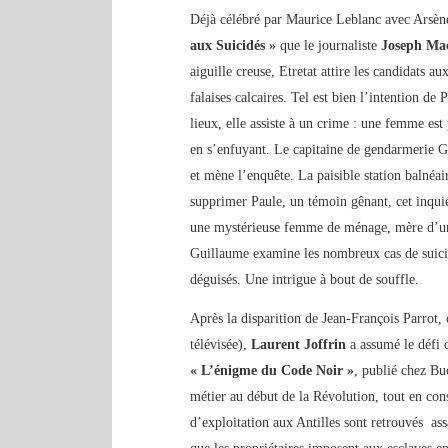
Déjà célébré par Maurice Leblanc avec Arsène
aux Suicidés »
que le journaliste
Joseph Ma
aiguille creuse, Etretat attire les candidats a
falaises calcaires. Tel est bien l’intention de 
lieux, elle assiste à un crime : une femme es
en s’enfuyant. Le capitaine de gendarmerie G
et mène l’enquête. La paisible station balnéai
supprimer Paule, un témoin gênant, cet inquié
une mystérieuse femme de ménage, mère d’une 
Guillaume examine les nombreux cas de suicide
déguisés. Une intrigue à bout de souffle.
Après la disparition de Jean-François Parrot,
télévisée),
Laurent Joffrin
a assumé le défi 
« L’énigme du Code Noir »
, publié chez Bu
métier au début de la Révolution, tout en con
d’exploitation aux Antilles sont retrouvés ass