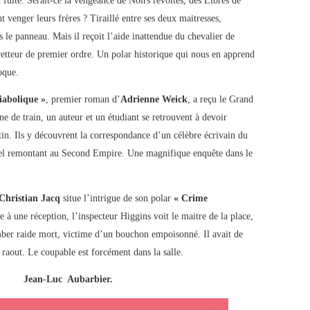
 fuite. Serait-ce la vengeance de Noirs révoltés, des Libres de
nt venger leurs frères ? Tiraillé entre ses deux maitresses,
s le panneau. Mais il reçoit l’aide inattendue du chevalier de
retteur de premier ordre. Un polar historique qui nous en apprend
oque.
iabolique »
, premier roman d’
Adrienne Weick
, a reçu le Grand
 de train, un auteur et un étudiant se retrouvent à devoir
n. Ils y découvrent la correspondance d’un célèbre écrivain du
inel remontant au Second Empire. Une magnifique enquête dans le
Christian Jacq
situe l’intrigue de son polar
« Crime
e à une réception, l’inspecteur Higgins voit le maitre de la place,
omber raide mort, victime d’un bouchon empoisonné. Il avait de
raout. Le coupable est forcément dans la salle.
Jean-Luc Aubarbier.