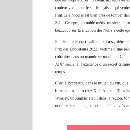
que les propriétaires imposent aux esclaves en
couleur vivant sur le sol français et qui veule
l’infidèle Nicolas est bien près de tomber dan
Saint-Georges, un noble métis, musicien et b
beaucoup sur la situation des Noirs à cette ép
Publié chez Robert Laffont,
« La septième d
Prix des Enquêteurs 2022. Victime d’une panne
cohabiter dans un manoir vermoulu du Cotenti
XIX° siècle, et l’existence d’un secret crim
temps.
C’est à Bordeaux, dans le milieu du vin, que
bordelais »
, paru chez X.O. Alors qu’il assist
Winsley, un Anglais établi dans la région, t
nombreux ennemis, et tous ont été conviés au 