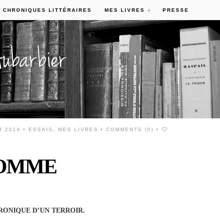
 CHRONIQUES LITTÉRAIRES
MES LIVRES
PRESSE
R 2014 •
ESSAIS
,
MES LIVRES
•
COMMENTS (0)
•
DOMME
RONIQUE D’UN TERROIR.